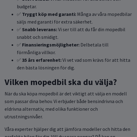
budgetar.
✅
Tryggt köp med garanti:
Många av våra mopedbilar
säljs med garanti för extra säkerhet.
✅
Snabb leverans:
Vi ser till att du får din mopedbil
snabbt och smidigt.
✅
Finansieringsmöjligheter:
Delbetala till
förmånliga villkor.
✅
35 års erfarenhet:
Vi vet vad som krävs för att hitta
den bästa lösningen för dig.
Vilken mopedbil ska du välja?
När du ska köpa mopedbil är det viktigt att välja en modell
som passar dina behov. Vi erbjuder både bensindrivna och
eldrivna alternativ, med olika funktioner och
utrustningsnivåer.
Våra experter hjälper dig att jämföra modeller och hitta den
perfekta bilen för dig. Vill du spara pengar? Då kan en