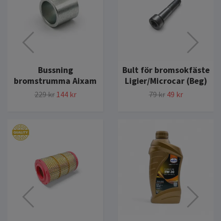
Bussning
Bult för bromsokfäste
bromstrumma Aixam
Ligier/Microcar (Beg)
229 kr
144 kr
79 kr
49 kr