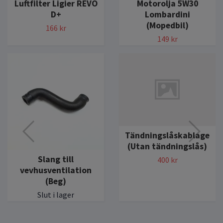
Luftfilter Ligier REVO
Motorolja 5W30
D+
Lombardini
(Mopedbil)
166 kr
149 kr
Tändningslåskablage
(Utan tändningslås)
Slang till
400 kr
vevhusventilation
(Beg)
Slut i lager