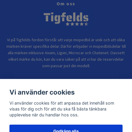
Om oss
Vi på Tigfelds fordon förstår att varje mopedbil är unik och att olika
märken kräver specifika delar. Därför erbjuder vi mopedbilsdelar till
alla märken inklusive Aixam, Ligier, Microcar och Chatenet. Oavsett
vilket märke du kör, kan du vara säker på att vi har de reservdelar
som passar just din modell.
Bolagsinformation
Vi använder cookies
Vi använder cookies för att anpassa det innehåll som
Sidor
visas för dig och för att du ska få bästa tänkbara
upplevelse när du handlar hos oss.
Godkänn alla