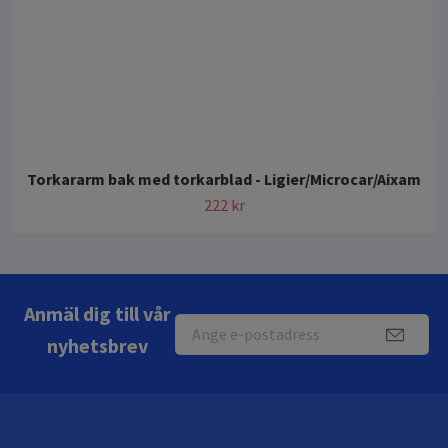
Torkararm bak med torkarblad - Ligier/Microcar/Aixam
222 kr
Anmäl dig till vår
nyhetsbrev