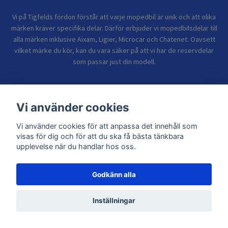
Vi på Tigfelds fordon förstår att varje mopedbil är unik och att olika
märken kräver specifika delar. Därför erbjuder vi mopedbilsdelar till
alla märken inklusive Aixam, Ligier, Microcar och Chatenet. Oavsett
vilket märke du kör, kan du vara säker på att vi har de reservdelar
som passar just din modell.
Bolagsinformation
Vi använder cookies
Vi använder cookies för att anpassa det innehåll som
Sidor
visas för dig och för att du ska få bästa tänkbara
upplevelse när du handlar hos oss.
Godkänn alla
© 2026 TIGFELDS FORDON
Inställningar