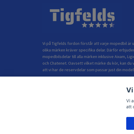
Vi på Tigfelds fordon förstår att varje mopedbil är u
olika märken kräver specifika delar. Därför erbjuder
mopedbilsdelar till alla märken inklusive Aixam, Ligi
och Chatenet. Oavsett vilket märke du kör, kan du 
att vi har de reservdelar som passar just din modell
Vi
Vi 
att
© 2026 TIGFELDS FORDON