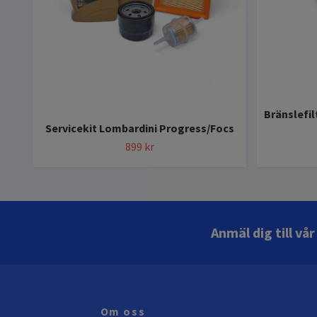
Bränslefil
Servicekit Lombardini Progress/Focs
899 kr
Anmäl dig till vå
Om oss