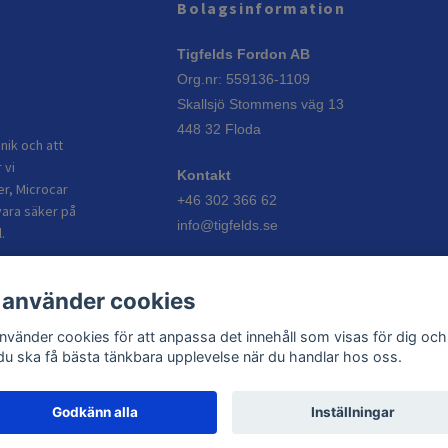
Bolagsinformation
Tigfelds Fordon AB
Org.nr: 559136-1109
Skallsjö Stommens väg 13
448 32 Floda
nik och att
 vi
Kontakt
er, Microcar
+46 302 366 62
vara säker på
info@tigfelds.se
.
Öppettider
 använder cookies
Vardagar: 08:00–17:00
Helgdagar: Stängt
använder cookies för att anpassa det innehåll som visas för dig och
 du ska få bästa tänkbara upplevelse när du handlar hos oss.
Godkänn alla
Inställningar