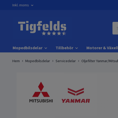
Inkl. moms
Mopedbilsdelar
Tillbehör
Motorer & Växel
Hem
Mopedbilsdelar
Servicedelar
Oljefilter Yanmar/Mitsu