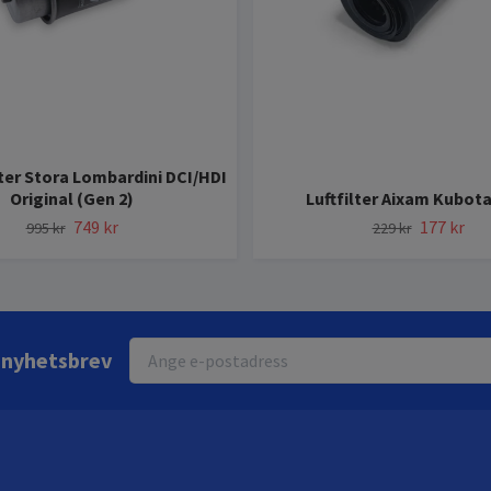
ter Stora Lombardini DCI/HDI
Original (Gen 2)
Luftfilter Aixam Kubota
749 kr
177 kr
995 kr
229 kr
r nyhetsbrev