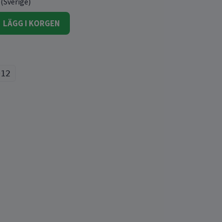
 (Sverige)
LÄGG I KORGEN
012