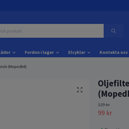
lådor
Fordon i lager
Elcyklar
Kontakta oss
bishi (Mopedbil)
Oljefil
(Mopedb
129 kr
99 kr