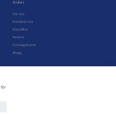
Sidor
Om oss
Kontakta oss
Köpvillkor
Returer
Företagskonto
Blogg
 för