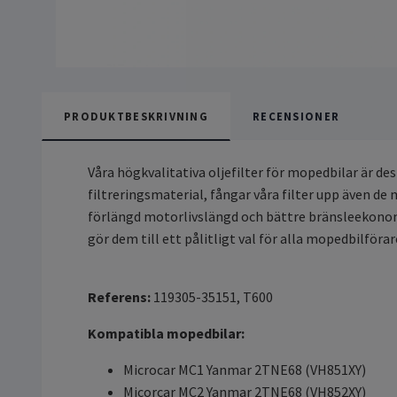
PRODUKTBESKRIVNING
RECENSIONER
Våra högkvalitativa oljefilter för mopedbilar är d
filtreringsmaterial, fångar våra filter upp även de 
förlängd motorlivslängd och bättre bränsleekonomi. 
gör dem till ett pålitligt val för alla mopedbilförar
Referens:
119305-35151, T600
Kompatibla mopedbilar:
Microcar MC1 Yanmar 2TNE68 (VH851XY)
Micorcar MC2 Yanmar 2TNE68 (VH852XY)