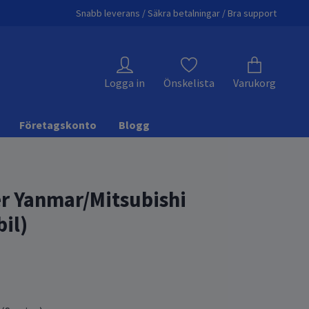
Snabb leverans / Säkra betalningar / Bra support
Logga in
Önskelista
Varukorg
Företagskonto
Blogg
ter Yanmar/Mitsubishi
il)