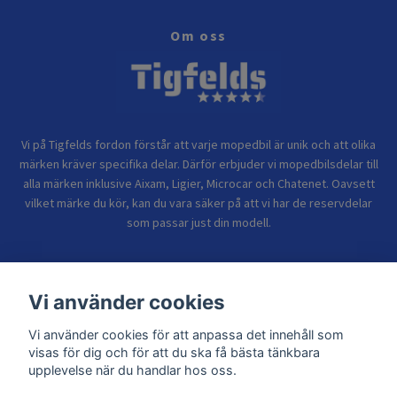
Om oss
Vi på Tigfelds fordon förstår att varje mopedbil är unik och att olika
märken kräver specifika delar. Därför erbjuder vi mopedbilsdelar till
alla märken inklusive Aixam, Ligier, Microcar och Chatenet. Oavsett
vilket märke du kör, kan du vara säker på att vi har de reservdelar
som passar just din modell.
Bolagsinformation
Vi använder cookies
Vi använder cookies för att anpassa det innehåll som
Sidor
visas för dig och för att du ska få bästa tänkbara
upplevelse när du handlar hos oss.