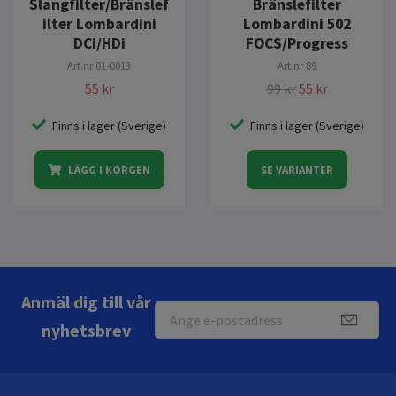
Slangfilter/Bränslef
Bränslefilter
ilter Lombardini
Lombardini 502
DCi/HDi
FOCS/Progress
Art.nr
01-0013
Art.nr
89
55 kr
99 kr
55 kr
Finns i lager (Sverige)
Finns i lager (Sverige)
LÄGG I KORGEN
SE VARIANTER
Anmäl dig till vår
nyhetsbrev