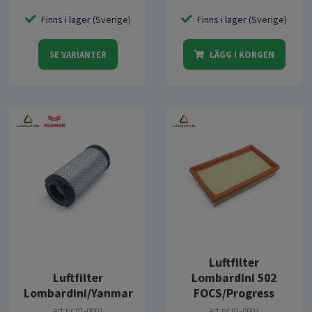
Finns i lager (Sverige)
Finns i lager (Sverige)
SE VARIANTER
LÄGG I KORGEN
Luftfilter
Luftfilter
Lombardini 502
Lombardini/Yanmar
FOCS/Progress
Art.nr
01-0001
Art.nr
01-0003