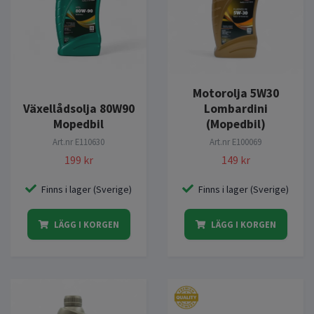
Motorolja 5W30
Växellådsolja 80W90
Lombardini
Mopedbil
(Mopedbil)
Art.nr
E110630
Art.nr
E100069
199 kr
149 kr
Finns i lager (Sverige)
Finns i lager (Sverige)
LÄGG I KORGEN
LÄGG I KORGEN