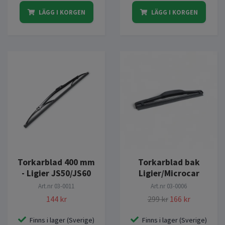
LÄGG I KORGEN
LÄGG I KORGEN
Torkarblad 400 mm
Torkarblad bak
- Ligier JS50/JS60
Ligier/Microcar
Art.nr
03-0011
Art.nr
03-0006
144 kr
299 kr
166 kr
Finns i lager (Sverige)
Finns i lager (Sverige)