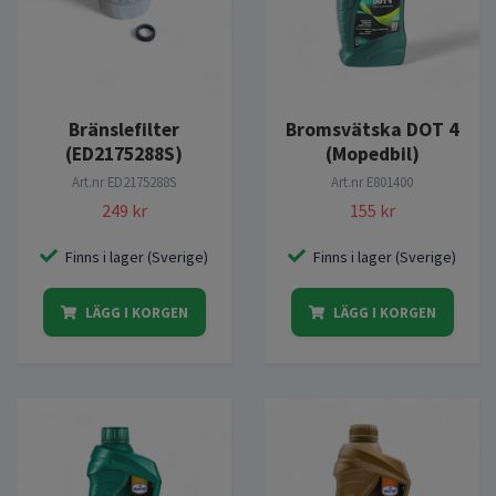
Bränslefilter
Bromsvätska DOT 4
(ED2175288S)
(Mopedbil)
Art.nr
ED2175288S
Art.nr
E801400
249 kr
155 kr
Finns i lager (Sverige)
Finns i lager (Sverige)
LÄGG I KORGEN
LÄGG I KORGEN