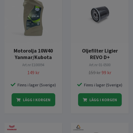
Motorolja 10W40
Oljefilter Ligier
Yanmar/Kubota
REVO D+
Art.nr
E100094
Art.nr
01-0500
149 kr
159 kr
99 kr
Finns i lager (Sverige)
Finns i lager (Sverige)
LÄGG I KORGEN
LÄGG I KORGEN