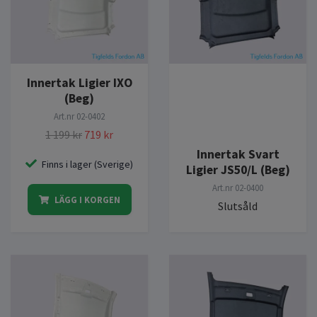
Innertak Ligier IXO
(Beg)
Art.nr
02-0402
1 199 kr
719 kr
Innertak Svart
Finns i lager (Sverige)
Ligier JS50/L (Beg)
Art.nr
02-0400
LÄGG I KORGEN
Slutsåld