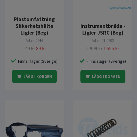
Plastomfattning
Säkerhetsbälte
Instrumentbräda -
Ligier (Beg)
Ligier JSRC (Beg)
Art.nr
2244
Art.nr
01-0202
149 kr
89 kr
1 999 kr
1 555 kr
Finns i lager (Sverige)
Finns i lager (Sverige)
LÄGG I KORGEN
LÄGG I KORGEN