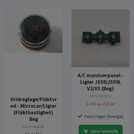
A/C manöverpanel -
Ligier JS50/JS50L
V2/V3 (Beg)
Art.nr
04-0112
Vridreglage/Fläktvr
1 199 kr
719 kr
ed - Microcar/Ligier
(Fläkthastighet)
Finns i lager (Sverige)
Beg
Art.nr
04-0103
LÄGG I KORGEN