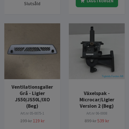
LÄGG I KORGEN
Slutsåld
Ventilationsgaller
Grå - Ligier
Växelspak -
JS50/JS50L/IXO
Microcar/Ligier
(Beg)
Version 2 (Beg)
Art.nr
05-0075-1
Art.nr
06-0008
199 kr
119 kr
899 kr
539 kr