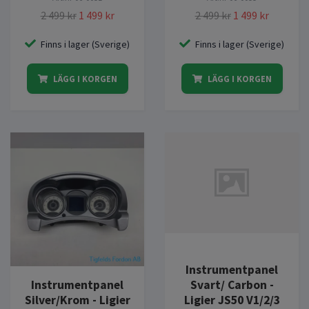
2 499 kr
1 499 kr
2 499 kr
1 499 kr
Finns i lager (Sverige)
Finns i lager (Sverige)
LÄGG I KORGEN
LÄGG I KORGEN
Instrumentpanel
Instrumentpanel
Svart/ Carbon -
Silver/Krom - Ligier
Ligier JS50 V1/2/3