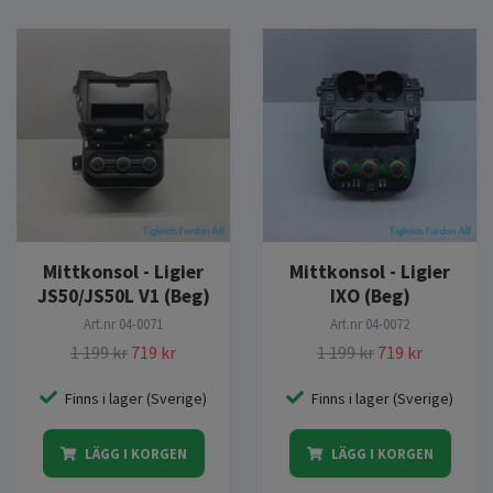
Mittkonsol - Ligier
Mittkonsol - Ligier
JS50/JS50L V1 (Beg)
IXO (Beg)
Art.nr
04-0071
Art.nr
04-0072
1 199 kr
719 kr
1 199 kr
719 kr
Finns i lager (Sverige)
Finns i lager (Sverige)
LÄGG I KORGEN
LÄGG I KORGEN