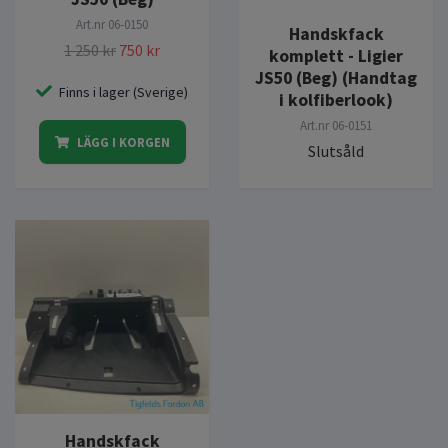
Art.nr
06-0150
Handskfack
1 250 kr
750 kr
komplett - Ligier
JS50 (Beg) (Handtag
Finns i lager (Sverige)
i kolfiberlook)
Art.nr
06-0151
LÄGG I KORGEN
Slutsåld
Handskfack