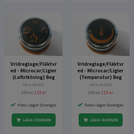
Vridreglage/Fläktvr
Vridreglage/Fläktvr
ed - Microcar/Ligier
ed - Microcar/Ligier
(Luftriktning) Beg
(Temperatur) Beg
Art.nr
04-0101
Art.nr
04-0100
199 kr
119 kr
199 kr
119 kr
Finns i lager (Sverige)
Finns i lager (Sverige)
LÄGG I KORGEN
LÄGG I KORGEN