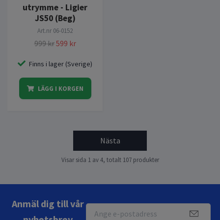
utrymme - Ligier
JS50 (Beg)
Art.nr
06-0152
999 kr
599 kr
Finns i lager (Sverige)
LÄGG I KORGEN
Nästa
Visar sida 1 av 4, totalt 107 produkter
Anmäl dig till vår
nyhetsbrev