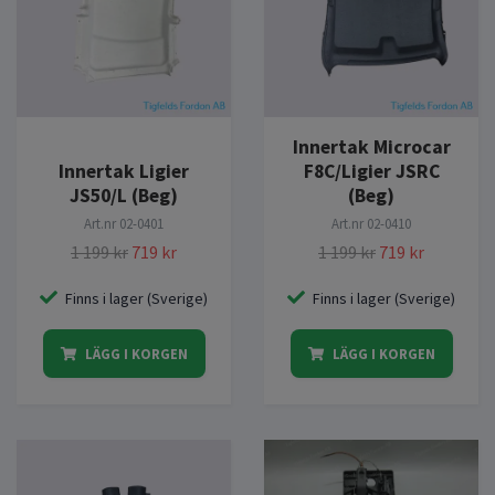
Innertak Microcar
Innertak Ligier
F8C/Ligier JSRC
JS50/L (Beg)
(Beg)
Art.nr
02-0401
Art.nr
02-0410
1 199 kr
719 kr
1 199 kr
719 kr
Finns i lager (Sverige)
Finns i lager (Sverige)
LÄGG I KORGEN
LÄGG I KORGEN