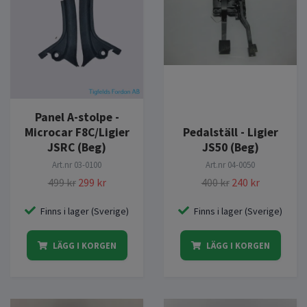
Panel A-stolpe -
Microcar F8C/Ligier
Pedalställ - Ligier
JSRC (Beg)
JS50 (Beg)
Art.nr
03-0100
Art.nr
04-0050
499 kr
299 kr
400 kr
240 kr
Finns i lager (Sverige)
Finns i lager (Sverige)
LÄGG I KORGEN
LÄGG I KORGEN