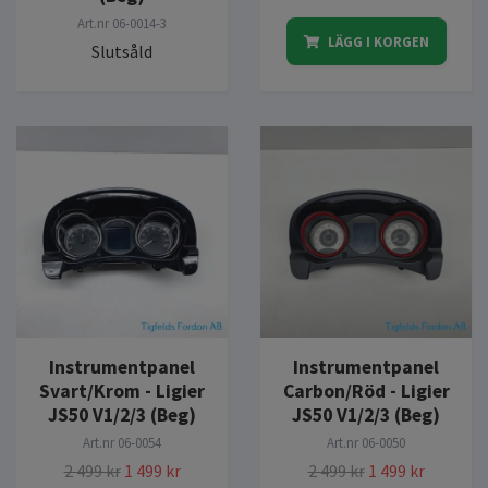
Art.nr
06-0014-3
LÄGG I KORGEN
Slutsåld
Instrumentpanel
Instrumentpanel
Svart/Krom - Ligier
Carbon/Röd - Ligier
JS50 V1/2/3 (Beg)
JS50 V1/2/3 (Beg)
Art.nr
06-0054
Art.nr
06-0050
2 499 kr
1 499 kr
2 499 kr
1 499 kr