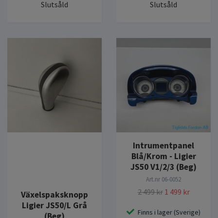
Slutsåld
Slutsåld
Intrumentpanel
Blå/Krom - Ligier
JS50 V1/2/3 (Beg)
Art.nr
06-0052
2 499 kr
1 499 kr
Växelspaksknopp
Ligier JS50/L Grå
Finns i lager (Sverige)
(Beg)