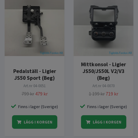
Mittkonsol - Ligier
Pedalställ - Ligier
JS50/JS50L V2/V3
JS50 Sport (Beg)
(Beg)
Art.nr
04-0051
Art.nr
04-0070
799 kr
479 kr
1 199 kr
719 kr
Finns i lager (Sverige)
Finns i lager (Sverige)
LÄGG I KORGEN
LÄGG I KORGEN