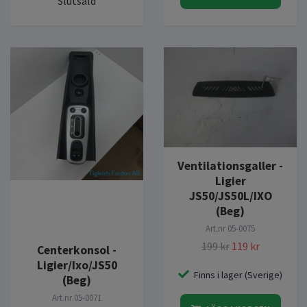
Slutsåld
Ventilationsgaller -
Ligier
JS50/JS50L/IXO
(Beg)
Art.nr
05-0075
199 kr
119 kr
Centerkonsol -
Ligier/Ixo/JS50
Finns i lager (Sverige)
(Beg)
Art.nr
05-0071