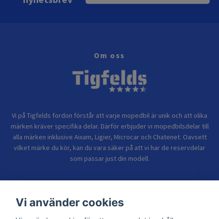
Om oss
Vi på Tigfelds fordon förstår att varje mopedbil är unik och att olika
märken kräver specifika delar. Därför erbjuder vi mopedbilsdelar till
alla märken inklusive Aixam, Ligier, Microcar och Chatenet. Oavsett
vilket märke du kör, kan du vara säker på att vi har de reservdelar
som passar just din modell.
Bolagsinformation
Vi använder cookies