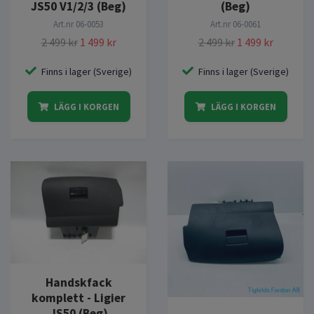
JS50 V1/2/3 (Beg)
(Beg)
Art.nr
06-0053
Art.nr
06-0061
2 499 kr
1 499 kr
2 499 kr
1 499 kr
Finns i lager (Sverige)
Finns i lager (Sverige)
LÄGG I KORGEN
LÄGG I KORGEN
Handskfack
komplett - Ligier
JS50 (Beg)