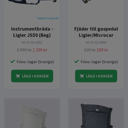
Instrumentbräda -
Fjäder till gaspedal
Ligier JS50 (Beg)
Ligier/Microcar
Art.nr
01-0201
Art.nr
02-0065
1 999 kr
1 199 kr
129 kr
109 kr
Finns i lager (Sverige)
Finns i lager (Sverige)
LÄGG I KORGEN
LÄGG I KORGEN