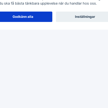
 du ska få bästa tänkbara upplevelse när du handlar hos oss.
Godkänn alla
Inställningar
ini
osseri
Rutor
Inredning