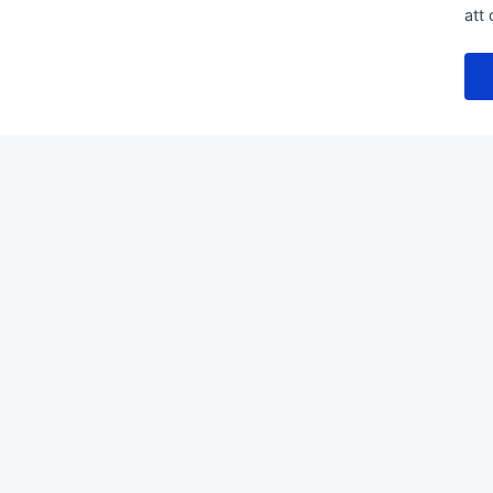
att
Hem
Mopedbilsdelar
Casalini Reservdelar
Kylsystem Casal
KATEGORIER
Motordelar
Belysning
Kar