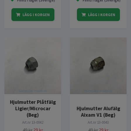
LÄGG I KORGEN
LÄGG I KORGEN
Hjulmutter Plåtfälg
Ligier/Microcar
Hjulmutter Alufälg
(Beg)
Aixam V1 (Beg)
Art.nr
13-0042
Art.nr
13-0043
49 kr
29 kr
49 kr
29 kr