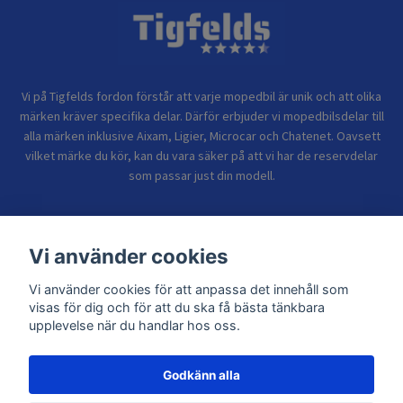
Vi på Tigfelds fordon förstår att varje mopedbil är unik och att olika
märken kräver specifika delar. Därför erbjuder vi mopedbilsdelar till
alla märken inklusive Aixam, Ligier, Microcar och Chatenet. Oavsett
vilket märke du kör, kan du vara säker på att vi har de reservdelar
som passar just din modell.
Bolagsinformation
Vi använder cookies
Vi använder cookies för att anpassa det innehåll som
Sidor
visas för dig och för att du ska få bästa tänkbara
upplevelse när du handlar hos oss.
Godkänn alla