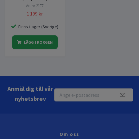
Art.nr
2177
1 199 kr
Finns i lager (Sverige)
LÄGG I KORGEN
Anmäl dig till vår
nyhetsbrev
Om oss