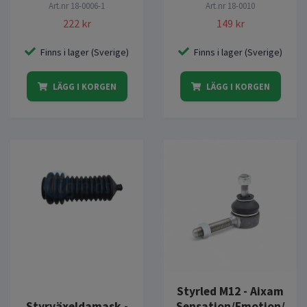
Art.nr
18-0006-1
Art.nr
18-0010
222 kr
149 kr
Finns i lager (Sverige)
Finns i lager (Sverige)
LÄGG I KORGEN
LÄGG I KORGEN
Styrled M12 - Aixam
Sensation/Emotion/
Styrväxeldamask -