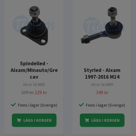
Spindelled -
Aixam/Minauto/Gre
Styrled - Aixam
cav
1997-2016 M14
Art.nr
16-0003
Art.nr
16-0009
299 kr
229 kr
349 kr
Finns i lager (Sverige)
Finns i lager (Sverige)
LÄGG I KORGEN
LÄGG I KORGEN