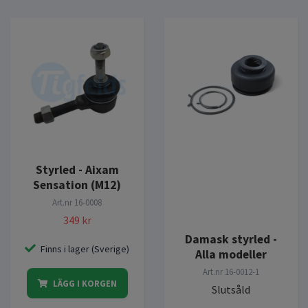
Styrled - Aixam
Sensation (M12)
Art.nr
16-0008
349 kr
Damask styrled -
Finns i lager (Sverige)
Alla modeller
Art.nr
16-0012-1
LÄGG I KORGEN
Slutsåld