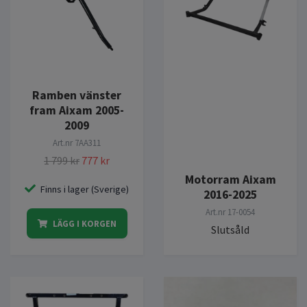
Ramben vänster
fram Aixam 2005-
2009
Art.nr
7AA311
1 799 kr
777 kr
Motorram Aixam
Finns i lager (Sverige)
2016-2025
Art.nr
17-0054
LÄGG I KORGEN
Slutsåld