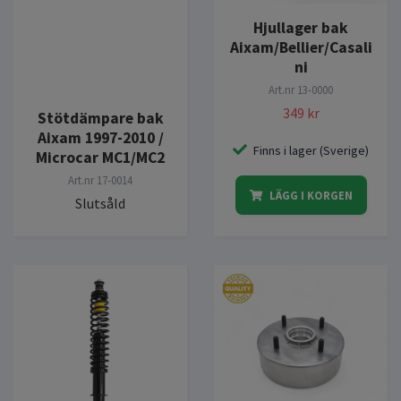
Hjullager bak
Aixam/Bellier/Casali
ni
Art.nr
13-0000
349 kr
Stötdämpare bak
Aixam 1997-2010 /
Finns i lager (Sverige)
Microcar MC1/MC2
Art.nr
17-0014
LÄGG I KORGEN
Slutsåld