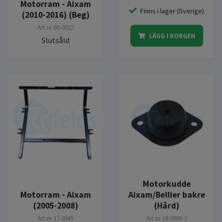
Motorram - Aixam
Finns i lager (Sverige)
(2010-2016) (Beg)
Art.nr
00-0022
LÄGG I KORGEN
Slutsåld
Motorkudde
Motorram - Aixam
Aixam/Bellier bakre
(2005-2008)
(Hård)
Art.nr
17-0049
Art.nr
18-0006-2