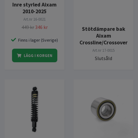
Inre styrled Aixam
2010-2025
Art.nr
16-0021
449 kr
346 kr
Stötdämpare bak
Aixam
Finns i lager (Sverige)
Crossline/Crossover
Art.nr
17-0015
LÄGG I KORGEN
Slutsåld