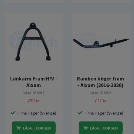
Länkarm Fram H/V -
Ramben höger fram
Aixam
- Aixam (2016-2020)
Art.nr
16-0017
Art.nr
16-0055
799 kr
777 kr
Finns i lager (Sverige)
Finns i lager (Sverige)
LÄGG I KORGEN
LÄGG I KORGEN