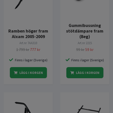
Gummibussning
Ramben höger fram
stötdämpare fram
Aixam 2005-2009
(Beg)
Art.nr
7AA310
Art.nr
2215
1 799 kr
777 kr
99 kr
59 kr
Finns i lager (Sverige)
Finns i lager (Sverige)
LÄGG I KORGEN
LÄGG I KORGEN