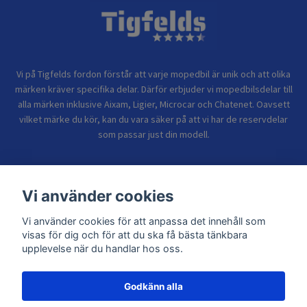
Vi på Tigfelds fordon förstår att varje mopedbil är unik och att olika
märken kräver specifika delar. Därför erbjuder vi mopedbilsdelar till
alla märken inklusive Aixam, Ligier, Microcar och Chatenet. Oavsett
vilket märke du kör, kan du vara säker på att vi har de reservdelar
som passar just din modell.
Bolagsinformation
Vi använder cookies
Vi använder cookies för att anpassa det innehåll som
Sidor
visas för dig och för att du ska få bästa tänkbara
upplevelse när du handlar hos oss.
Godkänn alla