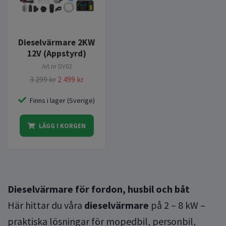
Dieselvärmare 2KW
12V (Appstyrd)
Art.nr
DV02
3 299 kr
2 499 kr
Finns i lager (Sverige)
LÄGG I KORGEN
Dieselvärmare för fordon, husbil och båt
Här hittar du våra
dieselvärmare
på 2 – 8 kW –
praktiska lösningar för mopedbil, personbil,