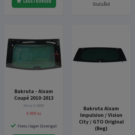
LÄGG I KORGEN
Slutsåld
Bakruta - Aixam
Coupé 2010-2013
Art.nr
G-0095
Bakruta Aixam
4 499 kr
Impulsion / Vision
City / GTO Original
Finns i lager (Sverige)
(Beg)