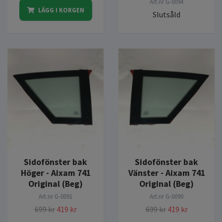
Art.nr
G-0094
LÄGG I KORGEN
Slutsåld
Sidofönster bak
Sidofönster bak
Höger - Aixam 741
Vänster - Aixam 741
Original (Beg)
Original (Beg)
Art.nr
G-0091
Art.nr
G-0090
699 kr
419 kr
699 kr
419 kr