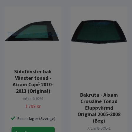
Sidofönster bak
Vänster tonad -
Aixam Cupé 2010-
2013 (Original)
Bakruta - Aixam
Art.nr
G-0096
Crossline Tonad
1 799 kr
Eluppvärmd
Original 2005-2008
Finns i lager (Sverige)
(Beg)
Art.nr
G-0095-1