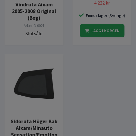
4 222 kr
Vindruta Aixam
2005-2008 Original
Finns i lager (Sverige)
(Beg)
Art.nr
G-0021
LÄGG I KORGEN
Slutsåld
Sidoruta Höger Bak
Aixam/Minauto
Sensation/Emotion