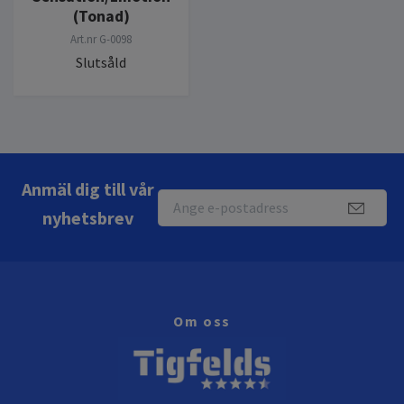
(Tonad)
Art.nr
G-0098
Slutsåld
Anmäl dig till vår
nyhetsbrev
Om oss