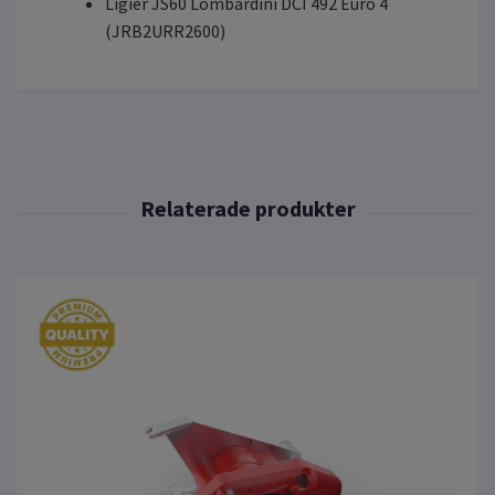
Ligier JS60 Lombardini DCI 492 Euro 4
(JRB2URR2600)