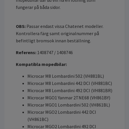
mopedbilar där du vill ha en lösning som
fungerar på båda sidor.
OBS:
Passar endast vissa Chatenet modeller.
Kontrollera färg samt originalnummer på
befintligt bromsok innan beställning.
Referens:
1408747 / 1408746
Kompatibla mopedbilar:
Microcar M8 Lombardini 502 (VH881BL)
Microcar M8 Lombardini 442 DCI (VH881BC)
Microcar M8 Lombardini 492 DCI (VH881BR)
Microcar MGO1 Yanmar 2TNE68 (VH861BY)
Microcar MGO1 Lombardini 502 (VH861BL)
Microcar MGO2 Lombardini 442 DCI
(VH861BC)
Microcar MGO2 Lombardini 492 DCI