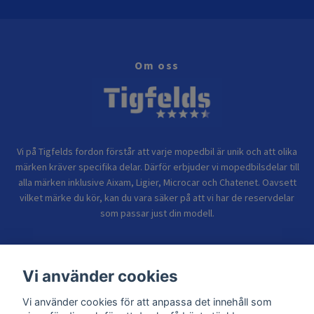
Om oss
Vi på Tigfelds fordon förstår att varje mopedbil är unik och att olika
märken kräver specifika delar. Därför erbjuder vi mopedbilsdelar till
alla märken inklusive Aixam, Ligier, Microcar och Chatenet. Oavsett
vilket märke du kör, kan du vara säker på att vi har de reservdelar
som passar just din modell.
Bolagsinformation
Vi använder cookies
Vi använder cookies för att anpassa det innehåll som
Sidor