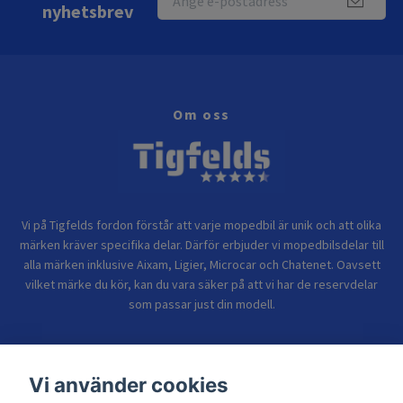
nyhetsbrev
Om oss
Vi på Tigfelds fordon förstår att varje mopedbil är unik och att olika
märken kräver specifika delar. Därför erbjuder vi mopedbilsdelar till
alla märken inklusive Aixam, Ligier, Microcar och Chatenet. Oavsett
vilket märke du kör, kan du vara säker på att vi har de reservdelar
som passar just din modell.
Bolagsinformation
Vi använder cookies