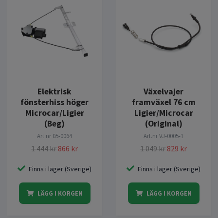
Elektrisk
Växelvajer
fönsterhiss höger
framväxel 76 cm
Microcar/Ligier
Ligier/Microcar
(Beg)
(Original)
Art.nr
05-0064
Art.nr
VJ-0005-1
1 444 kr
866 kr
1 049 kr
829 kr
Finns i lager (Sverige)
Finns i lager (Sverige)
LÄGG I KORGEN
LÄGG I KORGEN