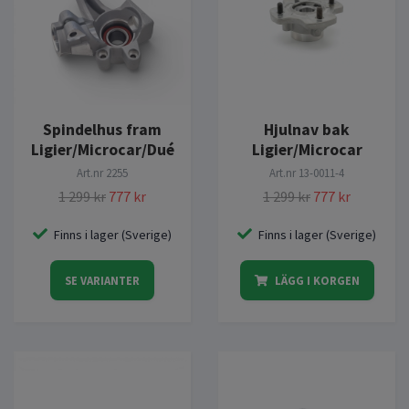
Spindelhus fram
Hjulnav bak
Ligier/Microcar/Dué
Ligier/Microcar
Art.nr
2255
Art.nr
13-0011-4
1 299 kr
777 kr
1 299 kr
777 kr
Finns i lager (Sverige)
Finns i lager (Sverige)
SE VARIANTER
LÄGG I KORGEN