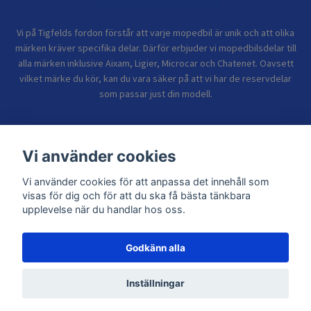
Vi på Tigfelds fordon förstår att varje mopedbil är unik och att olika
märken kräver specifika delar. Därför erbjuder vi mopedbilsdelar till
alla märken inklusive Aixam, Ligier, Microcar och Chatenet. Oavsett
vilket märke du kör, kan du vara säker på att vi har de reservdelar
som passar just din modell.
Bolagsinformation
Vi använder cookies
Vi använder cookies för att anpassa det innehåll som
Sidor
visas för dig och för att du ska få bästa tänkbara
upplevelse när du handlar hos oss.
Godkänn alla
© 2026 TIGFELDS FORDON
Inställningar