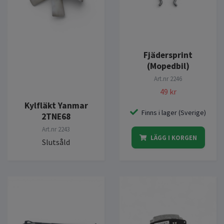
Fjädersprint
(Mopedbil)
Art.nr
2246
49 kr
Kylfläkt Yanmar
Finns i lager (Sverige)
2TNE68
Art.nr
2243
LÄGG I KORGEN
Slutsåld