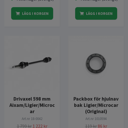
LÄGG I KORGEN
LÄGG I KORGEN
Drivaxel 598 mm
Packbox för hjulnav
Aixam/Ligier/Microc
bak Ligier/Microcar
ar
(Original)
Art.nr
18-0042
Art.nr
1010594
1 799 kr
1 222 kr
119 kr
86 kr