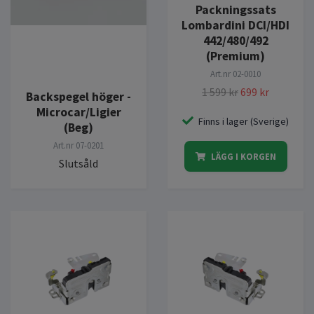
Packningssats
Lombardini DCI/HDI
442/480/492
(Premium)
Art.nr
02-0010
1 599 kr
699 kr
Backspegel höger -
Microcar/Ligier
Finns i lager (Sverige)
(Beg)
Art.nr
07-0201
LÄGG I KORGEN
Slutsåld