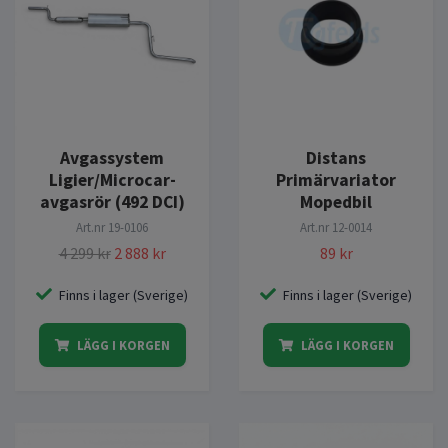
Avgassystem
Distans
Ligier/Microcar-
Primärvariator
avgasrör (492 DCI)
Mopedbil
Art.nr
19-0106
Art.nr
12-0014
4 299 kr
2 888 kr
89 kr
Finns i lager (Sverige)
Finns i lager (Sverige)
LÄGG I KORGEN
LÄGG I KORGEN