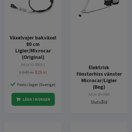
Växelvajer bakväxel
80 cm
Ligier/Microcar
(Original)
Art.nr
VJ-0002-1
Elektrisk
1 049 kr
829 kr
fönsterhiss vänster
Microcar/Ligier
Finns i lager (Sverige)
(Beg)
Art.nr
05-0063
LÄGG I KORGEN
Slutsåld