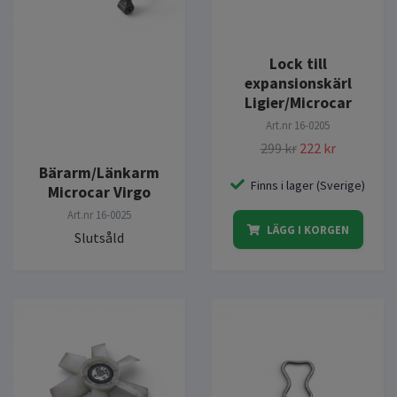
Lock till
expansionskärl
Ligier/Microcar
Art.nr
16-0205
299 kr
222 kr
Bärarm/Länkarm
Finns i lager (Sverige)
Microcar Virgo
Art.nr
16-0025
LÄGG I KORGEN
Slutsåld