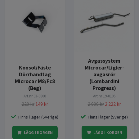
Avgassystem
Konsol/Fäste
Microcar/Ligier-
Dörrhandtag
avgasrör
Microcar M8/Fc8
(Lombardini
(Beg)
Progress)
Art.nr
03-0800
Art.nr
19-0105
229 kr
149 kr
2 999 kr
2 222 kr
Finns i lager (Sverige)
Finns i lager (Sverige)
LÄGG I KORGEN
LÄGG I KORGEN