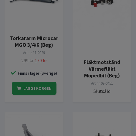
Torkararm Microcar
MGO 3/4/6 (Beg)
Art.nr
11-0029
299 kr
179 kr
Fläktmotstånd
Värmefläkt
Finns i lager (Sverige)
Mopedbil (Beg)
Art.nr
03-0451
LÄGG I KORGEN
Slutsåld