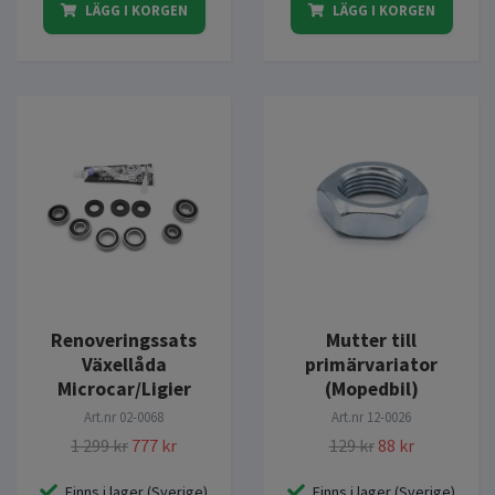
LÄGG I KORGEN
LÄGG I KORGEN
Renoveringssats
Mutter till
Växellåda
primärvariator
Microcar/Ligier
(Mopedbil)
Art.nr
02-0068
Art.nr
12-0026
1 299 kr
777 kr
129 kr
88 kr
Finns i lager (Sverige)
Finns i lager (Sverige)