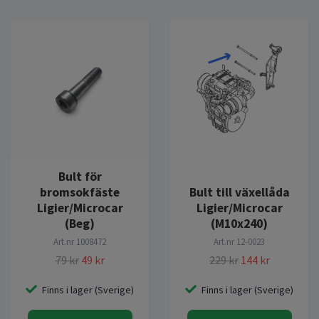
Bult för
bromsokfäste
Bult till växellåda
Ligier/Microcar
Ligier/Microcar
(Beg)
(M10x240)
Art.nr
1008472
Art.nr
12-0023
79 kr
49 kr
229 kr
144 kr
Finns i lager (Sverige)
Finns i lager (Sverige)