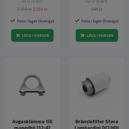
Art.nr
19-0107
Art.nr
02-0071
3 299 kr
2 555 kr
444 kr
Finns i lager (Sverige)
Finns i lager (Sverige)
LÄGG I KORGEN
LÄGG I KORGEN
Avgasklämma till
Bränslefilter Stora
mopedbil (32-42
Lombardini DCI/HDI