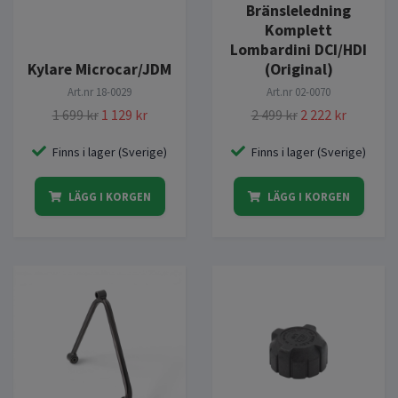
Bränsleledning
Komplett
Lombardini DCI/HDI
Kylare Microcar/JDM
(Original)
Art.nr
18-0029
Art.nr
02-0070
1 699 kr
1 129 kr
2 499 kr
2 222 kr
Finns i lager (Sverige)
Finns i lager (Sverige)
LÄGG I KORGEN
LÄGG I KORGEN