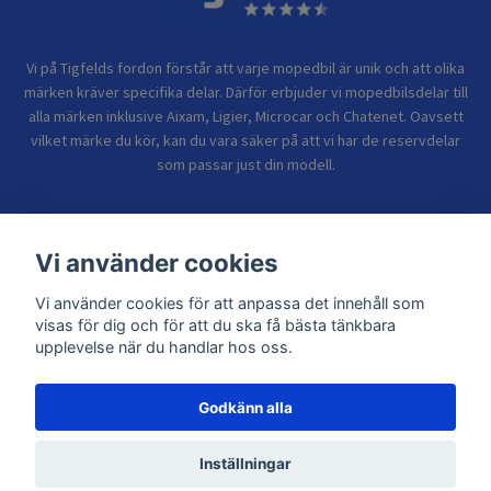
Vi på Tigfelds fordon förstår att varje mopedbil är unik och att olika
märken kräver specifika delar. Därför erbjuder vi mopedbilsdelar till
alla märken inklusive Aixam, Ligier, Microcar och Chatenet. Oavsett
vilket märke du kör, kan du vara säker på att vi har de reservdelar
som passar just din modell.
Bolagsinformation
Vi använder cookies
Vi använder cookies för att anpassa det innehåll som
Sidor
visas för dig och för att du ska få bästa tänkbara
upplevelse när du handlar hos oss.
Godkänn alla
© 2026 TIGFELDS FORDON
Inställningar