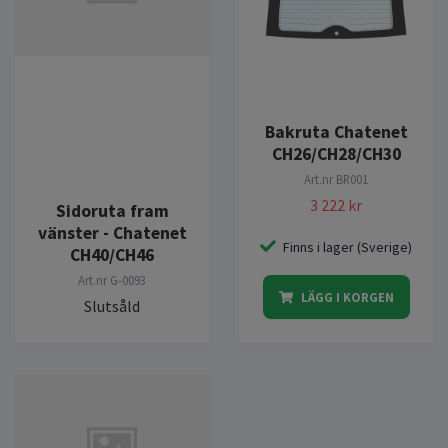
Bakruta Chatenet
CH26/CH28/CH30
Art.nr
BR001
3 222 kr
Sidoruta fram
vänster - Chatenet
Finns i lager (Sverige)
CH40/CH46
Art.nr
G-0093
LÄGG I KORGEN
Slutsåld