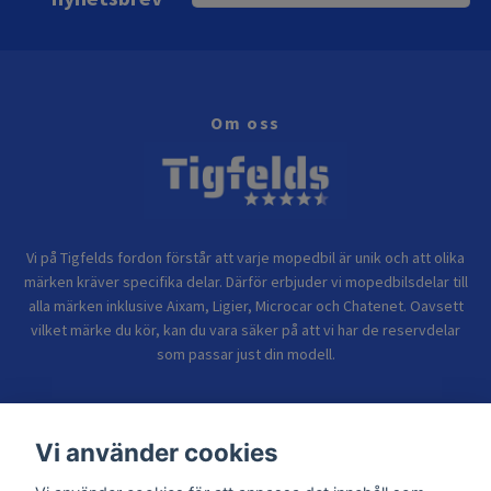
Om oss
Vi på Tigfelds fordon förstår att varje mopedbil är unik och att olika
märken kräver specifika delar. Därför erbjuder vi mopedbilsdelar till
alla märken inklusive Aixam, Ligier, Microcar och Chatenet. Oavsett
vilket märke du kör, kan du vara säker på att vi har de reservdelar
som passar just din modell.
Bolagsinformation
Vi använder cookies