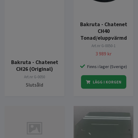
Bakruta - Chatenet
CH40
Tonad/eluppvärmd
Art.nr
G-0050-1
3 989 kr
Bakruta - Chatenet
Finns i lager (Sverige)
CH26 (Original)
Art.nr
G-0050
LÄGG I KORGEN
Slutsåld