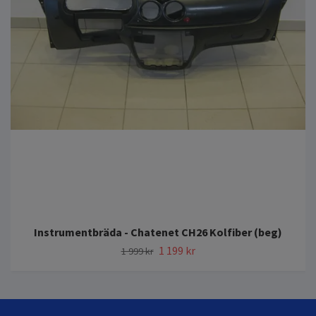
Instrumentbräda - Chatenet CH26 Kolfiber (beg)
1 199 kr
1 999 kr