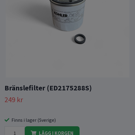
Bränslefilter (ED2175288S)
249 kr
Finns i lager (Sverige)
LÄGG I KORGEN