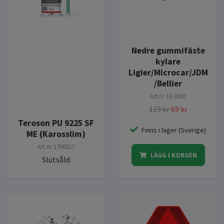
Nedre gummifäste
kylare
Ligier/Microcar/JDM
/Bellier
Art.nr
18-0100
119 kr
69 kr
Teroson PU 9225 SF
Finns i lager (Sverige)
ME (Karosslim)
Art.nr
1766017
LÄGG I KORGEN
Slutsåld