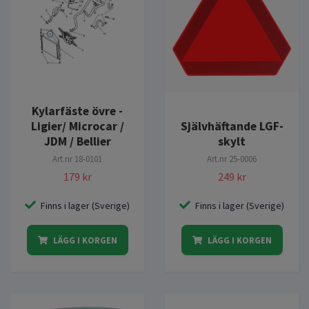
Kylarfäste övre -
Ligier/ Microcar /
Självhäftande LGF-
JDM / Bellier
skylt
Art.nr
18-0101
Art.nr
25-0006
179 kr
249 kr
Finns i lager (Sverige)
Finns i lager (Sverige)
LÄGG I KORGEN
LÄGG I KORGEN