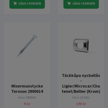
LÄGG I KORGEN
LÄGG I KORGEN
Täckkåpa nyckellås
-
Mixermunstycke
Ligier/Microcar/Cha
Teroson 2900614
tenet/Bellier (Krom)
Art.nr
2900614
Art.nr
19-0011
9 kr
149 kr