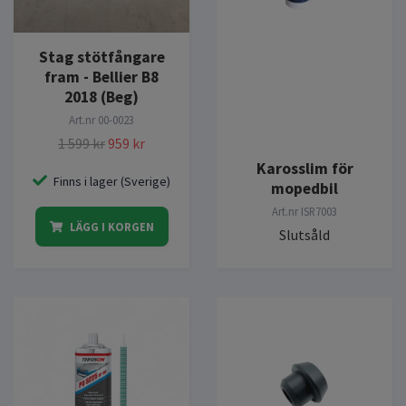
Stag stötfångare
fram - Bellier B8
2018 (Beg)
Art.nr
00-0023
1 599 kr
959 kr
Karosslim för
Finns i lager (Sverige)
mopedbil
Art.nr
ISR7003
LÄGG I KORGEN
Slutsåld