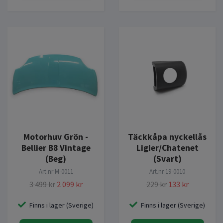
Motorhuv Grön -
Täckkåpa nyckellås
Bellier B8 Vintage
Ligier/Chatenet
(Beg)
(Svart)
Art.nr
M-0011
Art.nr
19-0010
3 499 kr
2 099 kr
229 kr
133 kr
Finns i lager (Sverige)
Finns i lager (Sverige)