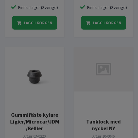
Finns i lager (Sverige)
Finns i lager (Sverige)
LÄGG I KORGEN
LÄGG I KORGEN
Gummifäste kylare
Ligier/Microcar/JDM
Tanklock med
/Bellier
nyckel NY
Art.nr
03-0220
Art.nr
10-0046