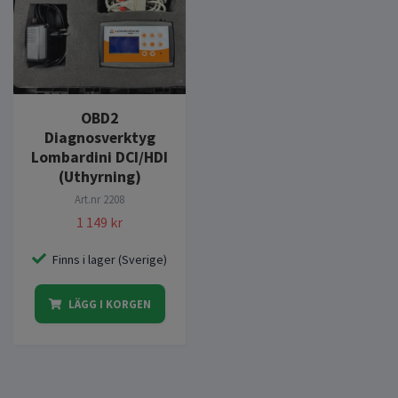
OBD2
Diagnosverktyg
Lombardini DCI/HDI
(Uthyrning)
Art.nr
2208
1 149 kr
Finns i lager (Sverige)
LÄGG I KORGEN