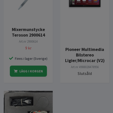
Mixermunstycke
Teroson 2900614
Art.nr
2900614
9 kr
Pioneer Multimedia
Bilstereo
Finns i lager (Sverige)
Ligier/Microcar (V2)
Art.nr
4988028478956
LÄGG I KORGEN
Slutsåld