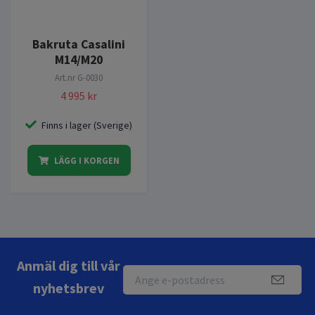
Bakruta Casalini
M14/M20
Art.nr
G-0030
4 995 kr
Finns i lager (Sverige)
LÄGG I KORGEN
Anmäl dig till vår
nyhetsbrev