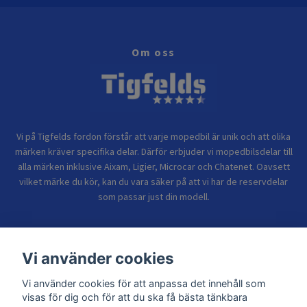
Om oss
Vi på Tigfelds fordon förstår att varje mopedbil är unik och att olika
märken kräver specifika delar. Därför erbjuder vi mopedbilsdelar till
alla märken inklusive Aixam, Ligier, Microcar och Chatenet. Oavsett
vilket märke du kör, kan du vara säker på att vi har de reservdelar
som passar just din modell.
Bolagsinformation
Vi använder cookies
Vi använder cookies för att anpassa det innehåll som
Sidor
visas för dig och för att du ska få bästa tänkbara