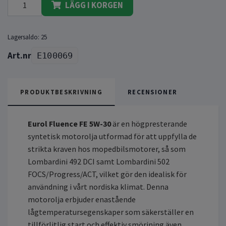
LÄGG I KORGEN
Lagersaldo:
25
E100069
PRODUKTBESKRIVNING
RECENSIONER
Eurol Fluence FE 5W-30
är en högpresterande
syntetisk motorolja utformad för att uppfylla de
strikta kraven hos mopedbilsmotorer, så som
Lombardini 492 DCI samt Lombardini 502
FOCS/Progress/ACT, vilket gör den idealisk för
användning i vårt nordiska klimat. Denna
motorolja erbjuder enastående
lågtemperatursegenskaper som säkerställer en
tillförlitlig start och effektiv smörjning även