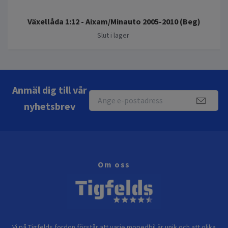
Växellåda 1:12 - Aixam/Minauto 2005-2010 (Beg)
Slut i lager
Anmäl dig till vår
nyhetsbrev
Om oss
Vi på Tigfelds fordon förstår att varje mopedbil är unik och att olika