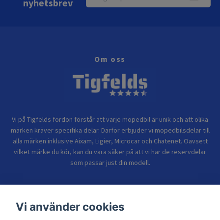
nyhetsbrev
Om oss
Vi på Tigfelds fordon förstår att varje mopedbil är unik och att olika
märken kräver specifika delar. Därför erbjuder vi mopedbilsdelar till
alla märken inklusive Aixam, Ligier, Microcar och Chatenet. Oavsett
vilket märke du kör, kan du vara säker på att vi har de reservdelar
som passar just din modell.
Bolagsinformation
Vi använder cookies