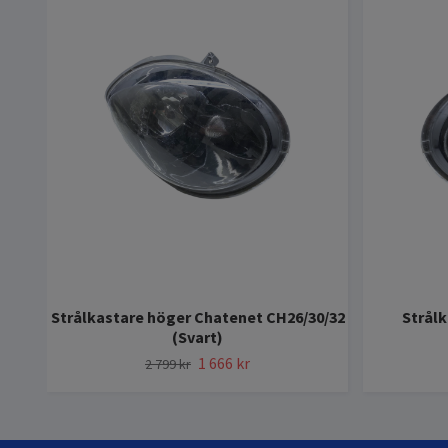
Strålkastare höger Chatenet CH26/30/32
Strålk
(Svart)
1 666 kr
2 799 kr