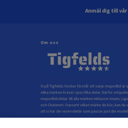
Anmäl dig till vå
Om oss
Vi på Tigfelds fordon förstår att varje mopedbil är u
olika märken kräver specifika delar. Därför erbjuder
mopedbilsdelar till alla märken inklusive Aixam, Ligi
och Chatenet. Oavsett vilket märke du kör, kan du 
att vi har de reservdelar som passar just din modell