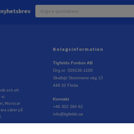
r nyhetsbrev
Bolagsinformation
Tigfelds Fordon AB
Org.nr: 559136-1109
Skallsjö Stommens väg 13
448 32 Floda
nik och att
 vi
Kontakt
er, Microcar
+46 302 366 62
vara säker på
info@tigfelds.se
.
Öppettider