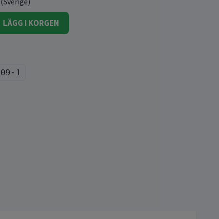
 (Sverige)
LÄGG I KORGEN
009-1