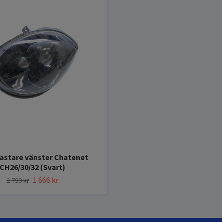
astare vänster Chatenet
CH26/30/32 (Svart)
1 666 kr
2 799 kr