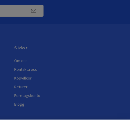
Sidor
Om oss
Kontakta oss
Köpvillkor
Returer
Företagskonto
Blogg