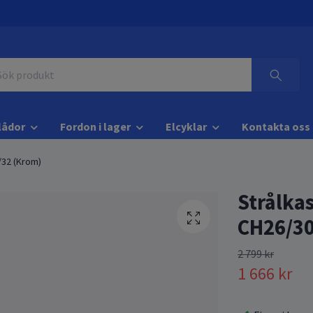
lådor
Fordon i lager
Elcyklar
Kontakta oss
/32 (Krom)
Strålka
CH26/30
2 799 kr
1 666 kr