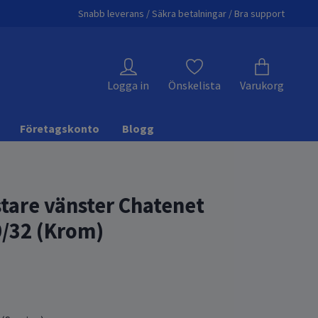
Snabb leverans / Säkra betalningar / Bra support
Logga in
Önskelista
Varukorg
Företagskonto
Blogg
stare vänster Chatenet
/32 (Krom)