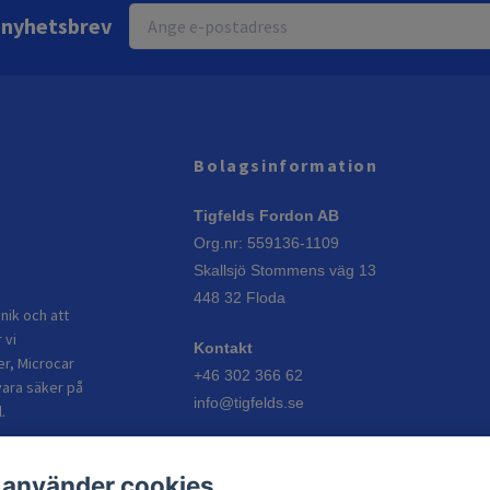
r nyhetsbrev
Bolagsinformation
Tigfelds Fordon AB
Org.nr: 559136-1109
Skallsjö Stommens väg 13
448 32 Floda
nik och att
 vi
Kontakt
er, Microcar
+46 302 366 62
vara säker på
info@tigfelds.se
.
Öppettider
 använder cookies
Vardagar: 08:00–17:00