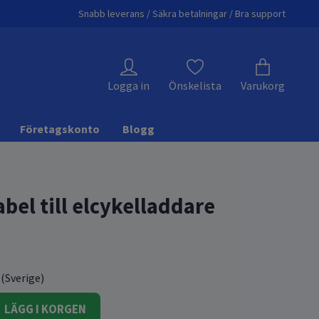
Snabb leverans / Säkra betalningar / Bra support
Logga in
Önskelista
Varukorg
Företagskonto
Blogg
bel till elcykelladdare
 (Sverige)
LÄGG I KORGEN