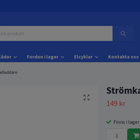
lådor
Fordon i lager
Elcyklar
Kontakta oss
kelladdare
Strömka
149 kr
Finns i lager