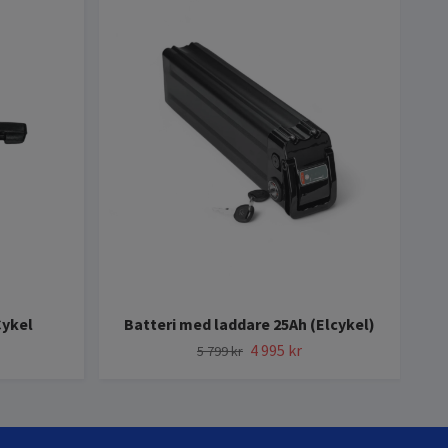
Cykel
Batteri med laddare 25Ah (Elcykel)
4 995 kr
5 799 kr