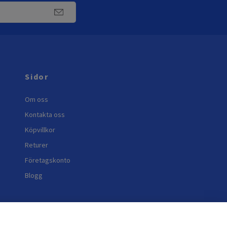
Sidor
Om oss
Kontakta oss
Köpvillkor
Returer
Företagskonto
Blogg