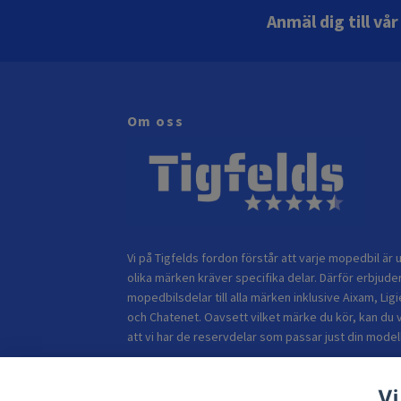
Anmäl dig till vå
Om oss
Vi på Tigfelds fordon förstår att varje mopedbil är u
olika märken kräver specifika delar. Därför erbjuder
mopedbilsdelar till alla märken inklusive Aixam, Ligi
och Chatenet. Oavsett vilket märke du kör, kan du 
att vi har de reservdelar som passar just din modell
Vi