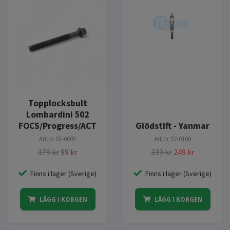
Topplocksbult
Lombardini 502
FOCS/Progress/ACT
Glödstift - Yanmar
Art.nr
03-0003
Art.nr
02-0100
179 kr
99 kr
319 kr
249 kr
Finns i lager (Sverige)
Finns i lager (Sverige)
LÄGG I KORGEN
LÄGG I KORGEN