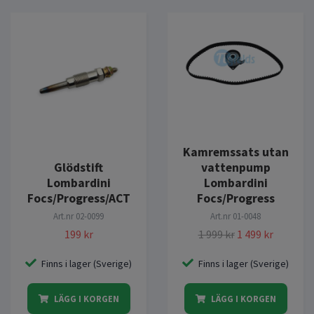
Kamremssats utan
Glödstift
vattenpump
Lombardini
Lombardini
Focs/Progress/ACT
Focs/Progress
Art.nr
02-0099
Art.nr
01-0048
199 kr
1 999 kr
1 499 kr
Finns i lager (Sverige)
Finns i lager (Sverige)
LÄGG I KORGEN
LÄGG I KORGEN