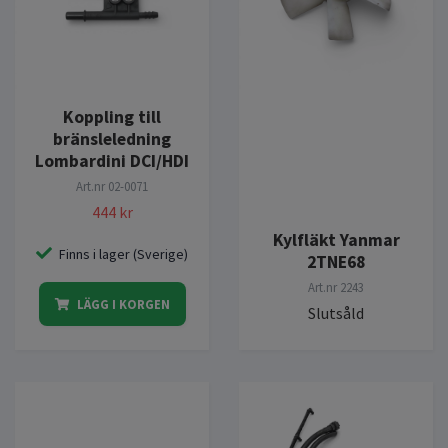
Koppling till
bränsleledning
Lombardini DCI/HDI
Art.nr
02-0071
444 kr
Kylfläkt Yanmar
Finns i lager (Sverige)
2TNE68
Art.nr
2243
LÄGG I KORGEN
Slutsåld