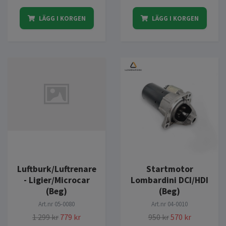
LÄGG I KORGEN
LÄGG I KORGEN
Luftburk/Luftrenare
Startmotor
- Ligier/Microcar
Lombardini DCI/HDI
(Beg)
(Beg)
Art.nr
05-0080
Art.nr
04-0010
1 299 kr
779 kr
950 kr
570 kr