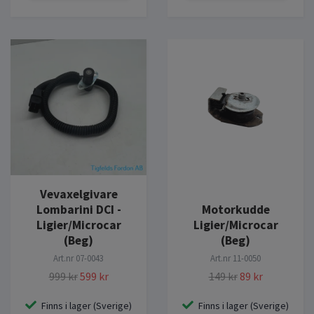
Vevaxelgivare
Lombarini DCI -
Motorkudde
Ligier/Microcar
Ligier/Microcar
(Beg)
(Beg)
Art.nr
07-0043
Art.nr
11-0050
999 kr
599 kr
149 kr
89 kr
Finns i lager (Sverige)
Finns i lager (Sverige)