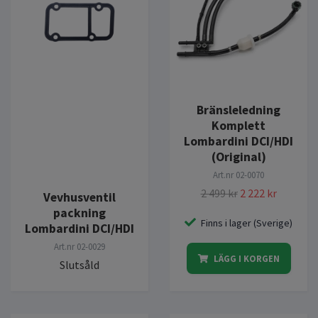
Bränsleledning
Komplett
Lombardini DCI/HDI
(Original)
Art.nr
02-0070
2 499 kr
2 222 kr
Vevhusventil
packning
Finns i lager (Sverige)
Lombardini DCI/HDI
Art.nr
02-0029
LÄGG I KORGEN
Slutsåld