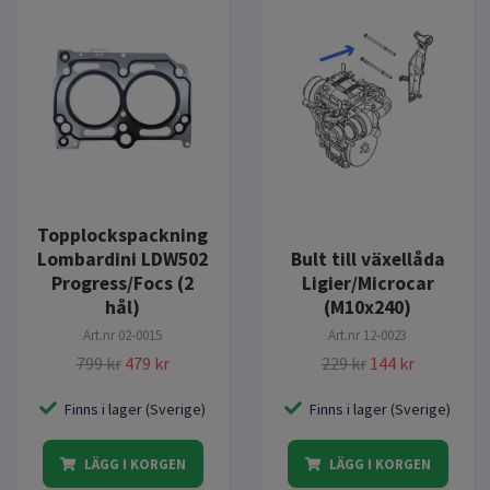
Topplockspackning
Lombardini LDW502
Bult till växellåda
Progress/Focs (2
Ligier/Microcar
hål)
(M10x240)
Art.nr
02-0015
Art.nr
12-0023
799 kr
479 kr
229 kr
144 kr
Finns i lager (Sverige)
Finns i lager (Sverige)
LÄGG I KORGEN
LÄGG I KORGEN