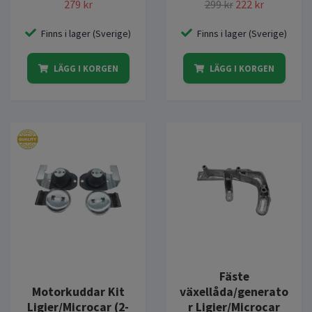
279 kr
299 kr
222 kr
Finns i lager (Sverige)
Finns i lager (Sverige)
LÄGG I KORGEN
LÄGG I KORGEN
Fäste
Motorkuddar Kit
växellåda/generato
Ligier/Microcar (2-
r Ligier/Microcar