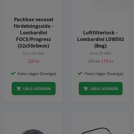
Packbox vevaxel
fördelningssida -
Lombardini
Luftfilterlock -
FOCS/Progress
Lombardini LDW502
(32x50x6mm)
(Beg)
Art.nr
03-0069
Art.nr
05-0085
229 kr
299 kr
179 kr
Finns i lager (Sverige)
Finns i lager (Sverige)
LÄGG I KORGEN
LÄGG I KORGEN