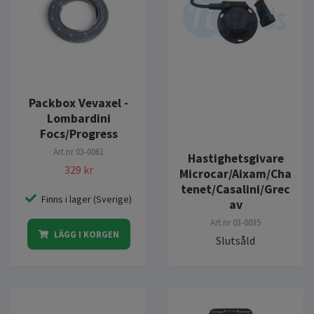
Packbox Vevaxel -
Lombardini
Focs/Progress
Art.nr
03-0061
Hastighetsgivare
329 kr
Microcar/Aixam/Cha
tenet/Casalini/Grec
Finns i lager (Sverige)
av
Art.nr
03-0035
LÄGG I KORGEN
Slutsåld