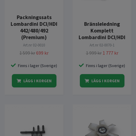
Packningssats
Bränsleledning
Lombardini DCI/HDI
Komplett
442/480/492
Lombardini DCI/HDI
(Premium)
Art.nr
02-0070-1
Art.nr
02-0010
1 999 kr
1 777 kr
1 599 kr
699 kr
Finns i lager (Sverige)
Finns i lager (Sverige)
LÄGG I KORGEN
LÄGG I KORGEN