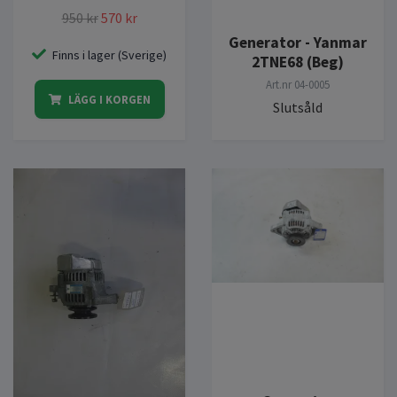
950 kr
570 kr
Generator - Yanmar
Finns i lager (Sverige)
2TNE68 (Beg)
Art.nr
04-0005
LÄGG I KORGEN
Slutsåld