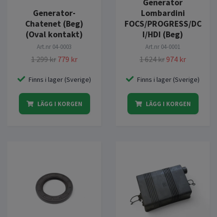
Generator
Generator-
Lombardini
Chatenet (Beg)
FOCS/PROGRESS/DC
(Oval kontakt)
I/HDI (Beg)
Art.nr
04-0003
Art.nr
04-0001
1 299 kr
779 kr
1 624 kr
974 kr
Finns i lager (Sverige)
Finns i lager (Sverige)
LÄGG I KORGEN
LÄGG I KORGEN