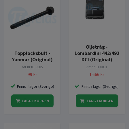
Oljetråg -
Topplocksbult -
Lombardini 442/492
Yanmar (Original)
DCI (Original)
Art.nr
03-0005
Art.nr
03-0001
99 kr
1 666 kr
Finns i lager (Sverige)
Finns i lager (Sverige)
LÄGG I KORGEN
LÄGG I KORGEN