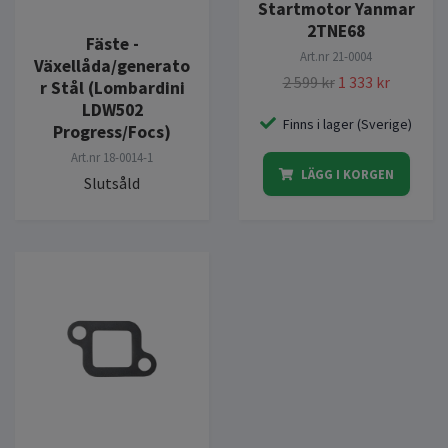
Startmotor Yanmar
2TNE68
Fäste -
Art.nr
21-0004
Växellåda/generato
2 599 kr
1 333 kr
r Stål (Lombardini
LDW502
Finns i lager (Sverige)
Progress/Focs)
Art.nr
18-0014-1
LÄGG I KORGEN
Slutsåld