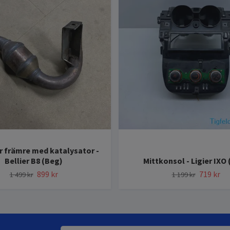
r främre med katalysator -
Bellier B8 (Beg)
Mittkonsol - Ligier IXO
899 kr
719 kr
1 499 kr
1 199 kr