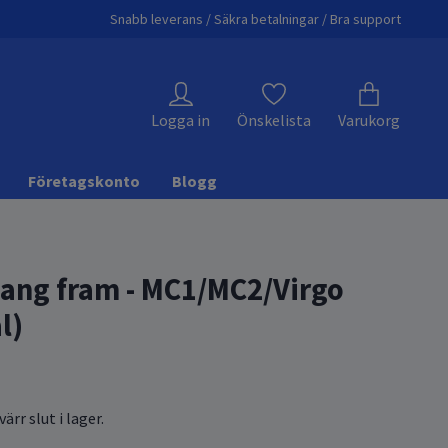
Snabb leverans / Säkra betalningar / Bra support
Logga in
Önskelista
Varukorg
Företagskonto
Blogg
ang fram - MC1/MC2/Virgo
l)
ärr slut i lager.