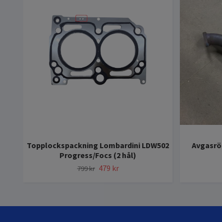
Topplockspackning Lombardini LDW502
Avgasrö
Progress/Focs (2 hål)
479 kr
799 kr