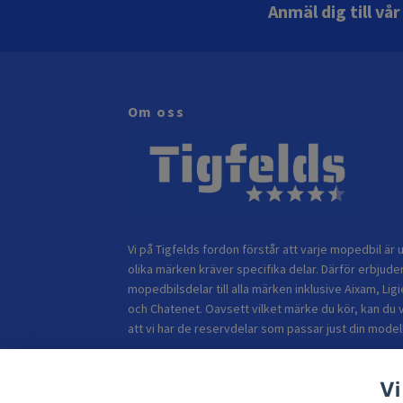
Anmäl dig till vå
Om oss
Vi på Tigfelds fordon förstår att varje mopedbil är u
olika märken kräver specifika delar. Därför erbjuder
mopedbilsdelar till alla märken inklusive Aixam, Ligi
och Chatenet. Oavsett vilket märke du kör, kan du 
att vi har de reservdelar som passar just din modell
Vi