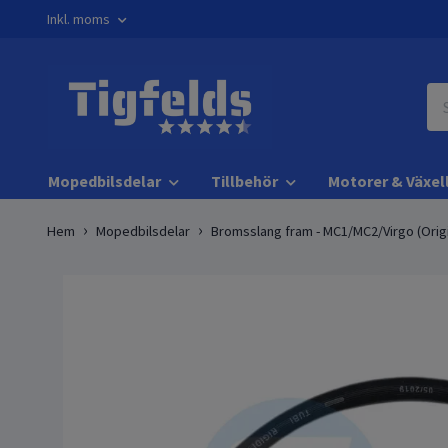
Inkl. moms
Mopedbilsdelar
Tillbehör
Motorer & Växel
Hem
Mopedbilsdelar
Bromsslang fram - MC1/MC2/Virgo (Origi