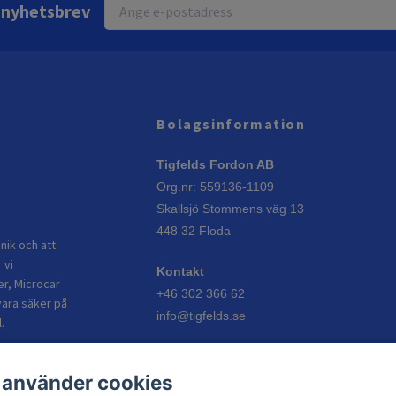
r nyhetsbrev
Bolagsinformation
Tigfelds Fordon AB
Org.nr: 559136-1109
Skallsjö Stommens väg 13
448 32 Floda
nik och att
 vi
Kontakt
er, Microcar
+46 302 366 62
vara säker på
info@tigfelds.se
.
Öppettider
 använder cookies
Vardagar: 08:00–17:00