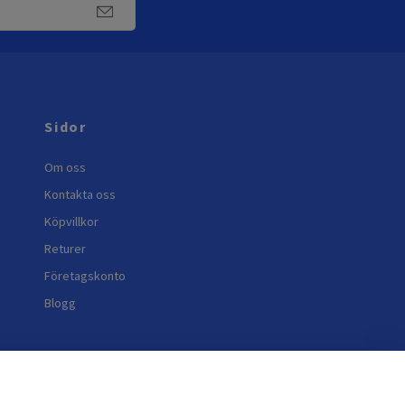
Sidor
Om oss
Kontakta oss
Köpvillkor
Returer
Företagskonto
Blogg