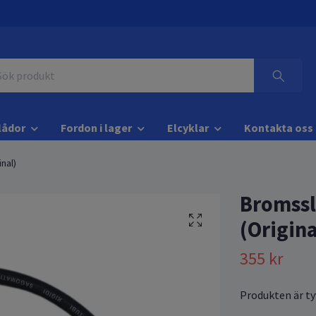
lådor
Fordon i lager
Elcyklar
Kontakta oss
nal)
Bromssl
(Origina
355 kr
Produkten är tyv