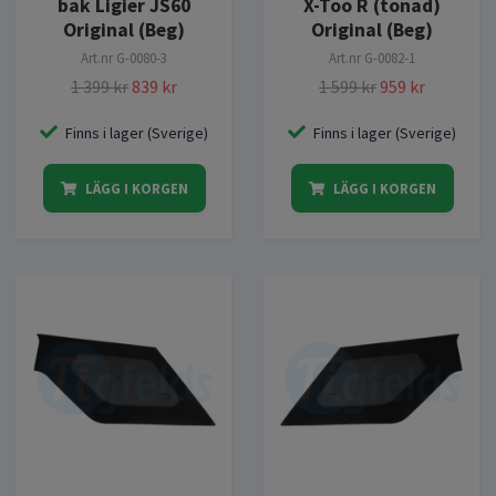
bak Ligier JS60
X-Too R (tonad)
Original (Beg)
Original (Beg)
Art.nr
G-0080-3
Art.nr
G-0082-1
1 399 kr
839 kr
1 599 kr
959 kr
Finns i lager (Sverige)
Finns i lager (Sverige)
LÄGG I KORGEN
LÄGG I KORGEN