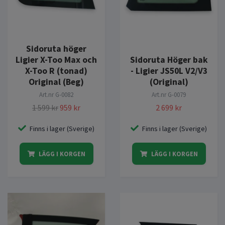
Sidoruta höger
Ligier X-Too Max och
Sidoruta Höger bak
X-Too R (tonad)
- Ligier JS50L V2/V3
Original (Beg)
(Original)
Art.nr
G-0082
Art.nr
G-0079
1 599 kr
959 kr
2 699 kr
Finns i lager (Sverige)
Finns i lager (Sverige)
LÄGG I KORGEN
LÄGG I KORGEN