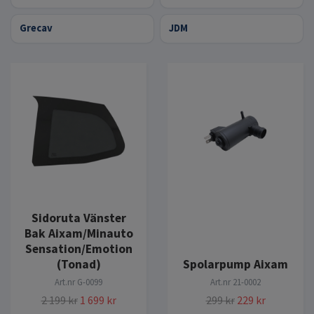
Grecav
JDM
Sidoruta Vänster
Bak Aixam/Minauto
Sensation/Emotion
(Tonad)
Spolarpump Aixam
Art.nr
G-0099
Art.nr
21-0002
2 199 kr
1 699 kr
299 kr
229 kr