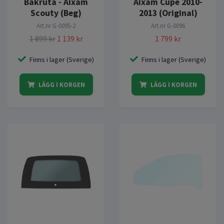
Bakruta - Aixam
Aixam Cupé 2010-
Scouty (Beg)
2013 (Original)
Art.nr
G-0095-2
Art.nr
G-0096
1 899 kr
1 139 kr
1 799 kr
Finns i lager (Sverige)
Finns i lager (Sverige)
LÄGG I KORGEN
LÄGG I KORGEN