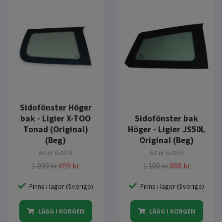
Sidofönster Höger
bak - Ligier X-TOO
Sidofönster bak
Tonad (Original)
Höger - Ligier JS50L
(Beg)
Original (Beg)
Art.nr
G-0076
Art.nr
G-0075
1 099 kr
659 kr
1 100 kr
888 kr
Finns i lager (Sverige)
Finns i lager (Sverige)
LÄGG I KORGEN
LÄGG I KORGEN