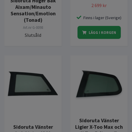
Sidoruta Höger Bak
2 699 kr
Aixam/Minauto
Sensation/Emotion
Finns i lager (Sverige)
(Tonad)
Art.nr
G-0098
LÄGG I KORGEN
Slutsåld
Sidoruta Vänster
Sidoruta Vänster
Ligier X-Too Max och