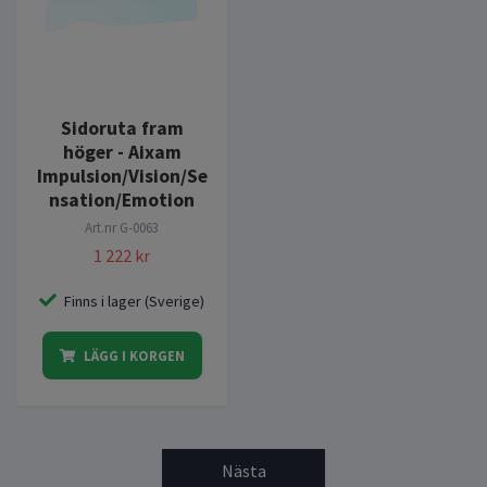
Sidoruta fram
höger - Aixam
Impulsion/Vision/Se
nsation/Emotion
Art.nr
G-0063
1 222 kr
Finns i lager (Sverige)
LÄGG I KORGEN
Nästa