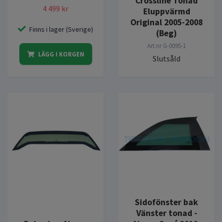
Crossline Tonad
4 499 kr
Eluppvärmd
Original 2005-2008
Finns i lager (Sverige)
(Beg)
Art.nr
G-0095-1
LÄGG I KORGEN
Slutsåld
Sidofönster bak
Vänster tonad -