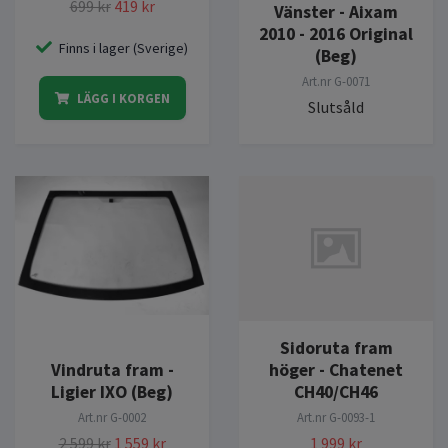
699 kr
419 kr
Vänster - Aixam
2010 - 2016 Original
Finns i lager (Sverige)
(Beg)
Art.nr
G-0071
LÄGG I KORGEN
Slutsåld
Sidoruta fram
Vindruta fram -
höger - Chatenet
Ligier IXO (Beg)
CH40/CH46
Art.nr
G-0002
Art.nr
G-0093-1
2 599 kr
1 559 kr
1 999 kr