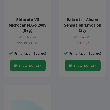
Sidoruta Vä
Bakruta - Aixam
Microcar M.Go 2009
Sensation/Emotion
(Beg)
City
Art.nr
G-0120
Art.nr
G-0051
995 kr
597 kr
2 999 kr
Finns i lager (Sverige)
Finns i lager (Sverige)
LÄGG I KORGEN
LÄGG I KORGEN