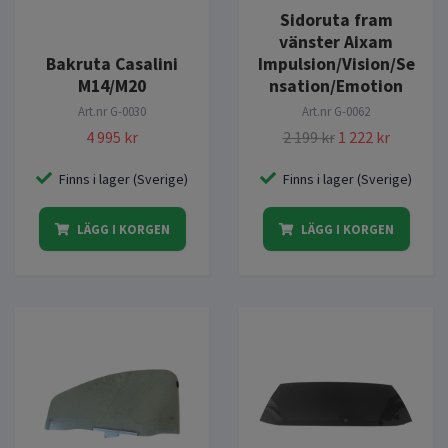
Sidoruta fram
vänster Aixam
Bakruta Casalini
Impulsion/Vision/Se
M14/M20
nsation/Emotion
Art.nr
G-0030
Art.nr
G-0062
4 995 kr
2 199 kr
1 222 kr
Finns i lager (Sverige)
Finns i lager (Sverige)
LÄGG I KORGEN
LÄGG I KORGEN