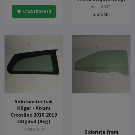
Art.nr
G-0074
LÄGG I KORGEN
Slutsåld
Sidofönster bak
Höger - Aixam
Crossline 2016-2019
Original (Beg)
Art.nr
G-0073
Sidoruta fram