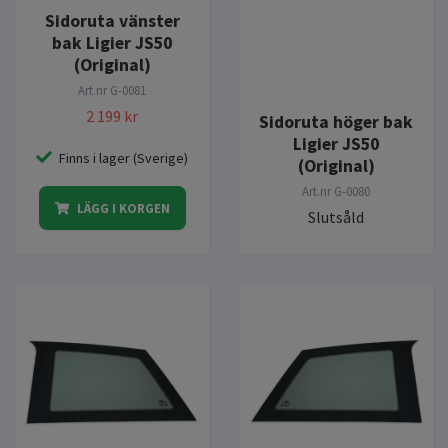
Sidoruta vänster
bak Ligier JS50
(Original)
Art.nr
G-0081
2 199 kr
Sidoruta höger bak
Ligier JS50
Finns i lager (Sverige)
(Original)
Art.nr
G-0080
LÄGG I KORGEN
Slutsåld