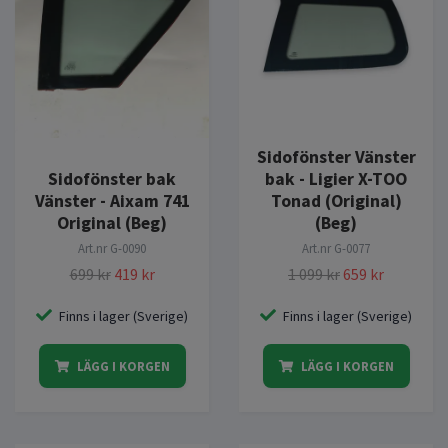
Sidofönster Vänster
bak - Ligier X-TOO
Sidofönster bak
Tonad (Original)
Vänster - Aixam 741
(Beg)
Original (Beg)
Art.nr
G-0077
Art.nr
G-0090
1 099 kr
659 kr
699 kr
419 kr
Finns i lager (Sverige)
Finns i lager (Sverige)
LÄGG I KORGEN
LÄGG I KORGEN