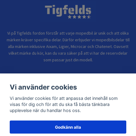
Vi på Tigfelds fordon förstår att varje mopedbil är unik och att olika
märken kräver specifika delar. Därför erbjuder vi mopedbilsdelar till
alla märken inklusive Aixam, Ligier, Microcar och Chatenet. Oavsett
vilket märke du kör, kan du vara säker på att vi har de reservdelar
som passar just din modell.
Bolagsinformation
Vi använder cookies
Sidor
Vi använder cookies för att anpassa det innehåll som
visas för dig och för att du ska få bästa tänkbara
upplevelse när du handlar hos oss.
Godkänn alla