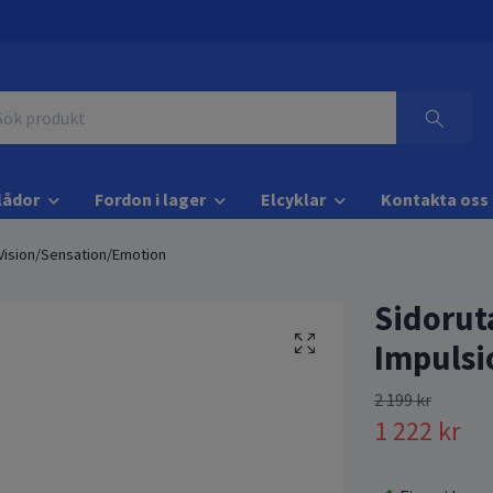
lådor
Fordon i lager
Elcyklar
Kontakta oss
/Vision/Sensation/Emotion
Sidorut
Impulsi
2 199 kr
1 222 kr