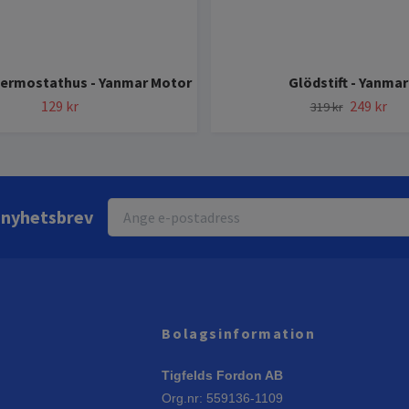
Termostathus - Yanmar Motor
Glödstift - Yanmar
129 kr
249 kr
319 kr
r nyhetsbrev
Bolagsinformation
Tigfelds Fordon AB
Org.nr: 559136-1109