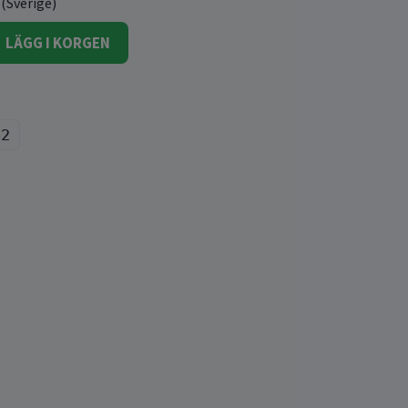
 (Sverige)
LÄGG I KORGEN
62