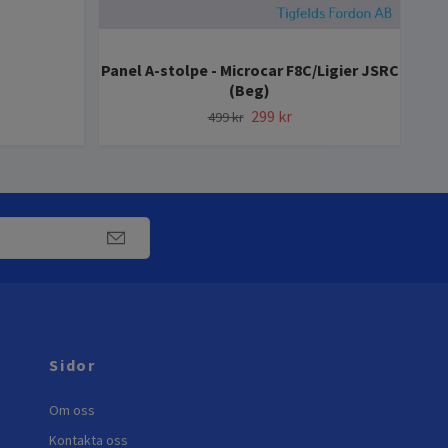
Panel A-stolpe - Microcar F8C/Ligier JSRC
Ele
(Beg)
299 kr
499 kr
Sidor
Om oss
Kontakta oss