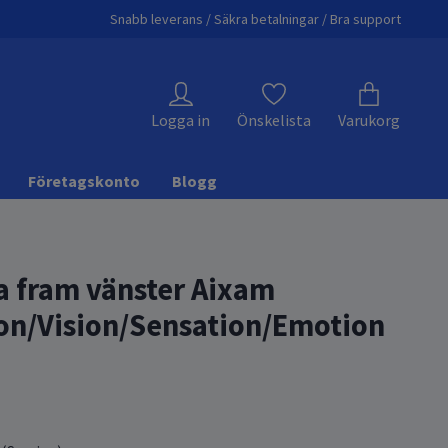
Snabb leverans / Säkra betalningar / Bra support
Logga in
Önskelista
Varukorg
Företagskonto
Blogg
a fram vänster Aixam
on/Vision/Sensation/Emotion