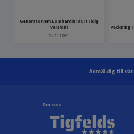
Generatorrem Lombardini DCI (Tidig
version)
Packning 
Slut i lager
Anmäl dig till vå
Om oss