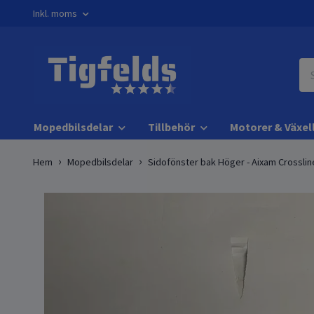
Inkl. moms
Mopedbilsdelar
Tillbehör
Motorer & Växel
Hem
Mopedbilsdelar
Sidofönster bak Höger - Aixam Crosslin