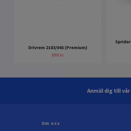
Spridar
Drivrem 2183/043 (Premium)
899 kr
Anmäl dig till vå
Om oss