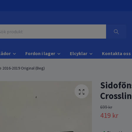
lådor
Fordon i lager
Elcyklar
Kontakta oss
e 2016-2019 Original (Beg)
Sidofön
Crossli
699 kr
419 kr