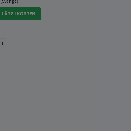
 (Sverige)
LÄGG I KORGEN
73