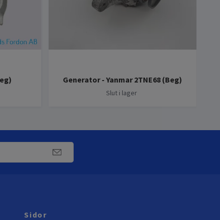
A
Beg)
Generator - Yanmar 2TNE68 (Beg)
Slut i lager
Sidor