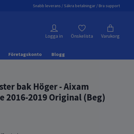
Snabb leverans / Säkra betalningar / Bra support
Logga in
Önskelista
Varukorg
Företagskonto
Blogg
ster bak Höger - Aixam
ne 2016-2019 Original (Beg)