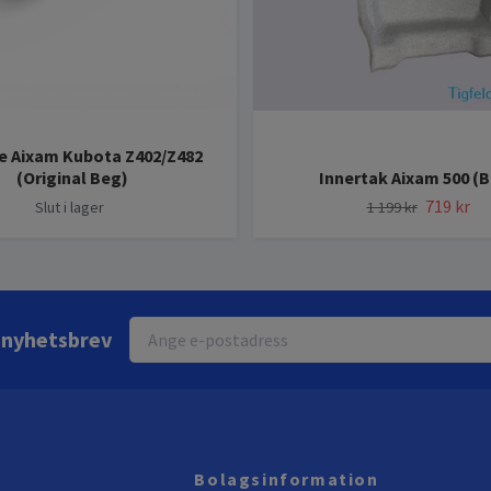
e Aixam Kubota Z402/Z482
(Original Beg)
Innertak Aixam 500 (
719 kr
Slut i lager
1 199 kr
r nyhetsbrev
Bolagsinformation