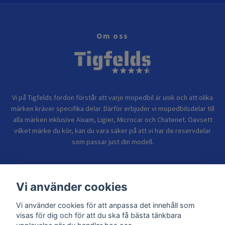
Om oss
Vi på Tigfelds fordon förstår att varje mopedbil är unik och att olika
märken kräver specifika delar. Därför erbjuder vi mopedbilsdelar till
alla märken inklusive Aixam, Ligier, Microcar och Chatenet. Oavsett
vilket märke du kör, kan du vara säker på att vi har de reservdelar
som passar just din modell.
Bolagsinformation
Vi använder cookies
Vi använder cookies för att anpassa det innehåll som
Sidor
visas för dig och för att du ska få bästa tänkbara