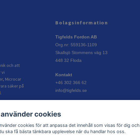
Bolagsinformation
Tigfelds Fordon AB
Org.nr: 559136-1109
Skallsjö Stommens väg 13
448 32 Floda
nik och att
 vi
Kontakt
er, Microcar
+46 302 366 62
vara säker på
info@tigfelds.se
.
Öppettider
 använder cookies
Vardagar: 08:00–17:00
Helgdagar: Stängt
använder cookies för att anpassa det innehåll som visas för dig och
 du ska få bästa tänkbara upplevelse när du handlar hos oss.