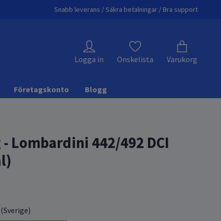
Snabb leverans / Säkra betalningar / Bra support
Logga in
Önskelista
Varukorg
Företagskonto
Blogg
g - Lombardini 442/492 DCI
l)
 (Sverige)