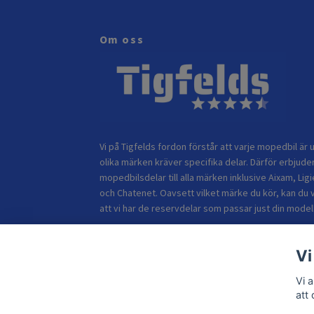
Om oss
Vi på Tigfelds fordon förstår att varje mopedbil är u
olika märken kräver specifika delar. Därför erbjuder
mopedbilsdelar till alla märken inklusive Aixam, Ligi
och Chatenet. Oavsett vilket märke du kör, kan du 
att vi har de reservdelar som passar just din modell
Vi
Vi 
att