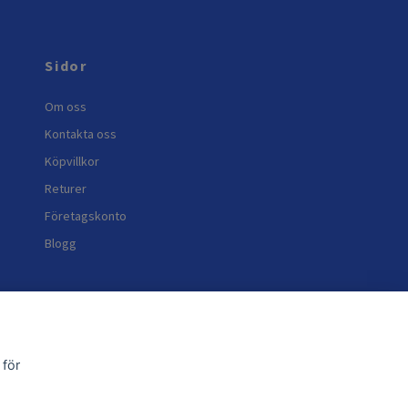
Sidor
Om oss
Kontakta oss
Köpvillkor
Returer
Företagskonto
Blogg
 för