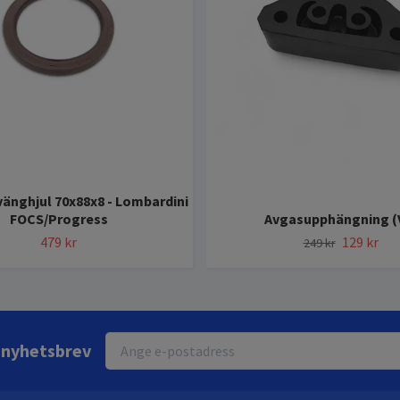
änghjul 70x88x8 - Lombardini
FOCS/Progress
Avgasupphängning (
479 kr
129 kr
249 kr
r nyhetsbrev