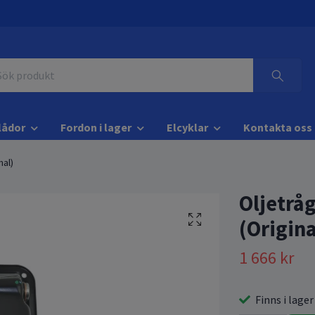
lådor
Fordon i lager
Elcyklar
Kontakta oss
nal)
Oljetrå
(Origina
1 666 kr
Finns i lager