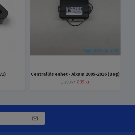
Bry
V1)
Centrallås enhet - Aixam 2005-2016 (Beg)
839 kr
1 399 kr