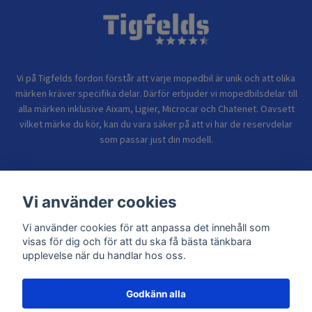
Vi på Tigfelds fordon förstår att varje mopedbil är unik och att olika
märken kräver specifika delar. Därför erbjuder vi mopedbilsdelar till
alla märken inklusive Aixam, Ligier, Microcar och Chatenet. Oavsett
vilket märke du kör, kan du vara säker på att vi har de reservdelar
som passar just din modell.
Bolagsinformation
Vi använder cookies
Sidor
Vi använder cookies för att anpassa det innehåll som
visas för dig och för att du ska få bästa tänkbara
upplevelse när du handlar hos oss.
Godkänn alla