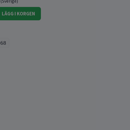
 (Sverige)
LÄGG I KORGEN
068