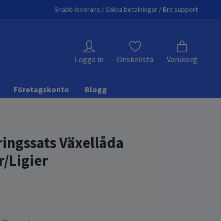
Snabb leverans / Säkra betalningar / Bra support
Logga in
Önskelista
Varukorg
Företagskonto
Blogg
ingssats Växellåda
r/Ligier