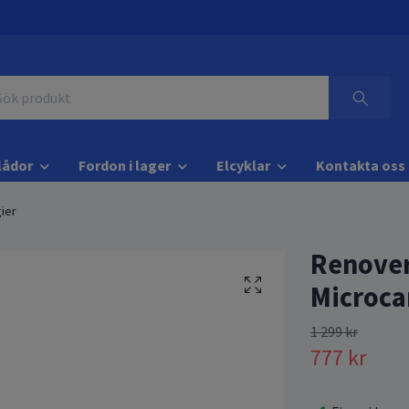
lådor
Fordon i lager
Elcyklar
Kontakta oss
ier
Renover
Microca
1 299 kr
777 kr