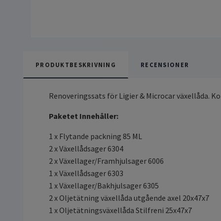
PRODUKTBESKRIVNING
RECENSIONER
Renoveringssats för Ligier & Microcar växellåda. 
Paketet Innehåller:
1 x Flytande packning 85 ML
2 x Växellådsager 6304
2 x Växellager/Framhjulsager 6006
1 x Växellådsager 6303
1 x Växellager/Bakhjulsager 6305
2 x Oljetätning växellåda utgående axel 20x47x7
1 x Oljetätningsväxellåda Stilfreni 25x47x7