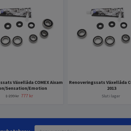
ssats Växellåda COMEX Aixam
Renoveringssats Växellåda 
ion/Sensation/Emotion
2013
777 kr
1 299 kr
Slut i lager