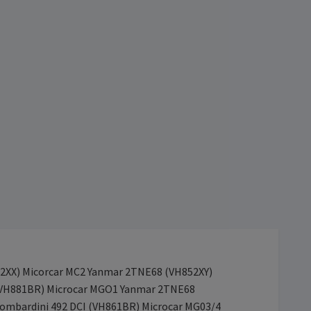
52XX) Micorcar MC2 Yanmar 2TNE68 (VH852XY)
I (VH881BR) Microcar MGO1 Yanmar 2TNE68
ombardini 492 DCI (VH861BR) Microcar MG03/4