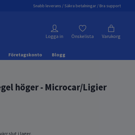
Snabb leverans / Säkra betalningar / Bra support
Logga in
Önskelista
Varukorg
Företagskonto
Blogg
gel höger - Microcar/Ligier
ärr slut i lager.