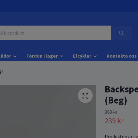
lådor
Fordon i lager
Elcyklar
Kontakta oss
g)
Backspe
(Beg)
399 kr
239 kr
Produkten är tyv