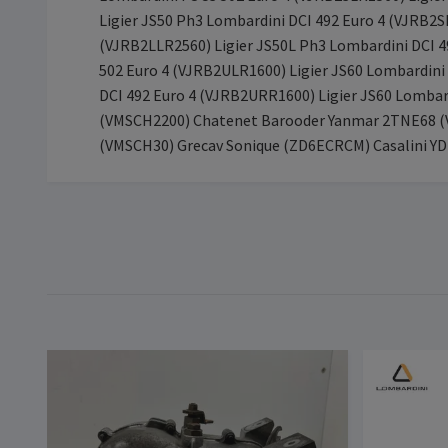
Ligier JS50 Ph3 Lombardini DCI 492 Euro 4 (VJRB2
(VJRB2LLR2560) Ligier JS50L Ph3 Lombardini DCI 4
502 Euro 4 (VJRB2ULR1600) Ligier JS60 Lombardini
DCI 492 Euro 4 (VJRB2URR1600) Ligier JS60 Lomba
(VMSCH2200) Chatenet Barooder Yanmar 2TNE68 (
(VMSCH30) Grecav Sonique (ZD6ECRCM) Casalini YDE