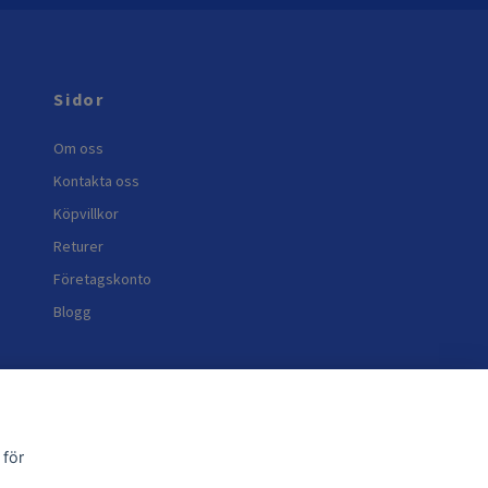
Sidor
Om oss
Kontakta oss
Köpvillkor
Returer
Företagskonto
Blogg
 för