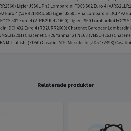
SRR2560) Ligier JS50L Ph3 Lombardini FOCS 502 Euro 4 (VJRB2LLR1
92 Euro 4 (VJRB2LRR1560) Ligier JS50L Ph3 Lombardini DCI 492 E
 FOCS 502 Euro 4 (VJRB2ULR21600) Ligier JS60 Lombardini FOCS 5
rdini DCI 492 Euro 4 (RB2URR2600) Chatenet Barooder Lombardin
VMSCH2201) Chatenet CH26 Yanmar 2TNE68 (VMSCH261) Chatenet
A Mitsubishi (ZD50) Casalini M10 Mitsubishi (ZD5772498) Casalin