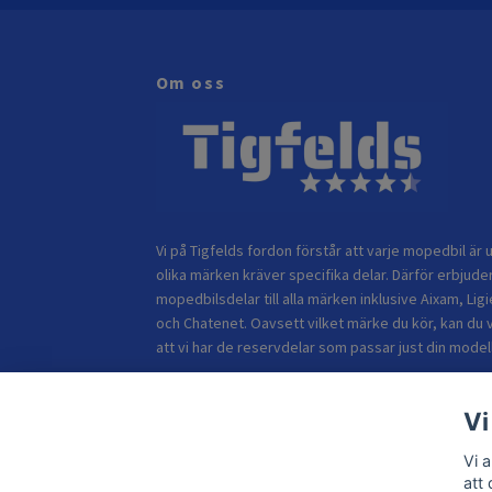
Om oss
Vi på Tigfelds fordon förstår att varje mopedbil är u
olika märken kräver specifika delar. Därför erbjuder
mopedbilsdelar till alla märken inklusive Aixam, Ligi
och Chatenet. Oavsett vilket märke du kör, kan du 
att vi har de reservdelar som passar just din modell
Vi
Vi 
att