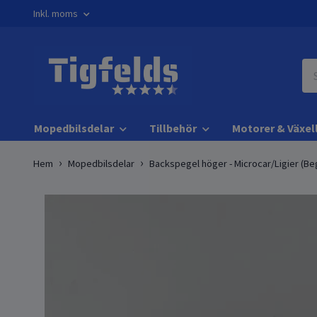
Inkl. moms
Mopedbilsdelar
Tillbehör
Motorer & Växel
Hem
Mopedbilsdelar
Backspegel höger - Microcar/Ligier (Be