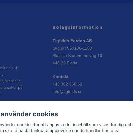
Bolagsinformation
Tigfelds Fordon AB
Org.nr: 559136-1109
Skallsjö Stommens väg 13
448 32 Floda
nik och att
 vi
Kontakt
er, Microcar
+46 302 366 62
vara säker på
info@tigfelds.se
.
Öppettider
 använder cookies
Vardagar: 08:00–17:00
Helgdagar: Stängt
använder cookies för att anpassa det innehåll som visas för dig och
 du ska få bästa tänkbara upplevelse när du handlar hos oss.