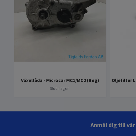
Växellåda - Microcar MC1/MC2 (Beg)
Oljefilter
Slut i lager
Anmäl dig till vå