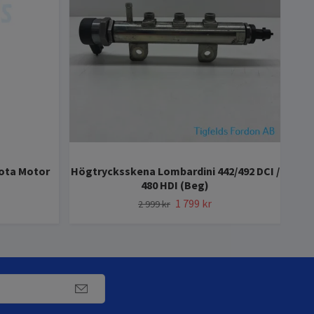
ota Motor
Högtrycksskena Lombardini 442/492 DCI /
480 HDI (Beg)
1 799 kr
2 999 kr