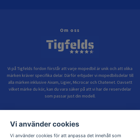
Om oss
Vi på Tigfelds fordon förstår att varje mopedbil är unik och att olika
märken kräver specifika delar. Därför erbjuder vi mopedbilsdelar till
alla märken inklusive Aixam, Ligier, Microcar och Chatenet. Oavsett
vilket märke du kör, kan du vara säker på att vi har de reservdelar
som passar just din modell.
Bolagsinformation
Vi använder cookies
Vi använder cookies för att anpassa det innehåll som
Sidor