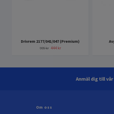
Drivrem 2177/041/047 (Premium)
Av
444 kr
995 kr
Anmäl dig till vå
Om oss