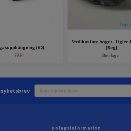
Strålkastare höger - Ligier 
gasupphängning (V2)
(Beg)
79 kr
Slut i lager
r nyhetsbrev
Bolagsinformation