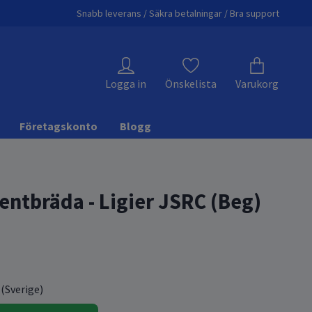
Snabb leverans / Säkra betalningar / Bra support
Logga in
Önskelista
Varukorg
Företagskonto
Blogg
entbräda - Ligier JSRC (Beg)
 (Sverige)