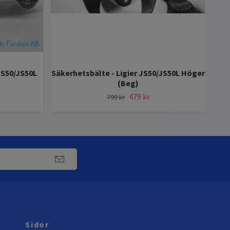
JS50/JS50L
Säkerhetsbälte - Ligier JS50/JS50L Höger
(Beg)
479 kr
799 kr
Sidor