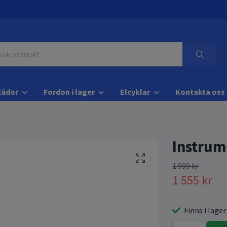
lådor
Fordon i lager
Elcyklar
Kontakta oss
Instrum
1 999 kr
1 555 kr
Finns i lager