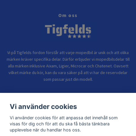
Om oss
Vi på Tigfelds fordon förstår att varje mopedbil är unik och att olika
märken kräver specifika delar. Därför erbjuder vi mopedbilsdelar till
alla märken inklusive Aixam, Ligier, Microcar och Chatenet. Oavsett
vilket märke du kör, kan du vara säker på att vi har de reservdelar
som passar just din modell.
Bolagsinformation
Vi använder cookies
Vi använder cookies för att anpassa det innehåll som
Sidor
visas för dig och för att du ska få bästa tänkbara
upplevelse när du handlar hos oss.