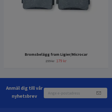
Bromsbelägg fram Ligier/Microcar
179 kr
299 kr
Anmäl dig till vår
nyhetsbrev