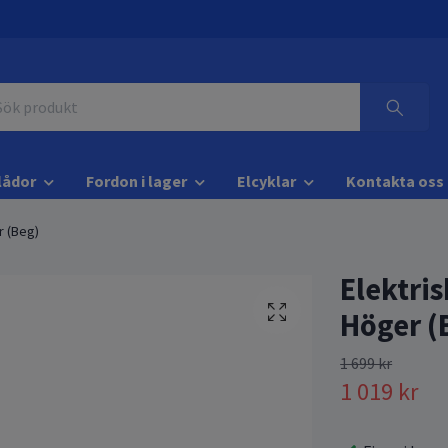
lådor
Fordon i lager
Elcyklar
Kontakta oss
r (Beg)
Elektris
Höger (
1 699 kr
1 019 kr