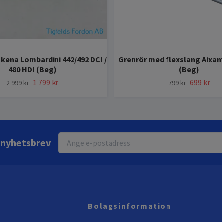
kena Lombardini 442/492 DCI /
Grenrör med flexslang Aixam
480 HDI (Beg)
(Beg)
1 799 kr
699 kr
2 999 kr
799 kr
r nyhetsbrev
Bolagsinformation