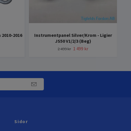
 2010-2016
Instrumentpanel Silver/Krom - Ligier
Ins
JS50 V1/2/3 (Beg)
1 499 kr
2 499 kr
Sidor