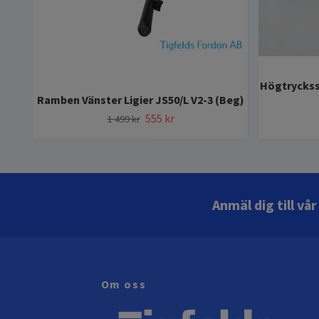
Högtryckss
Ramben Vänster Ligier JS50/L V2-3 (Beg)
555 kr
1 499 kr
Anmäl dig till vå
Om oss