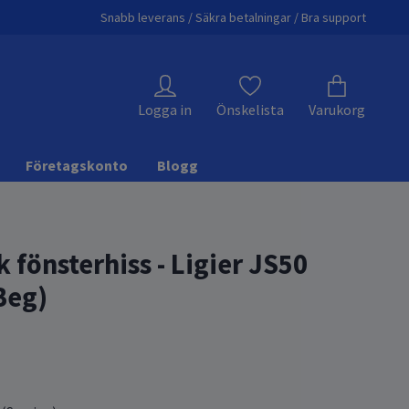
Snabb leverans / Säkra betalningar / Bra support
Logga in
Önskelista
Varukorg
Företagskonto
Blogg
k fönsterhiss - Ligier JS50
Beg)