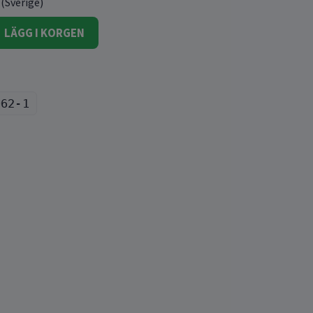
 (Sverige)
LÄGG I KORGEN
062-1