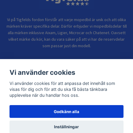
Vi på Tigfelds fordon förstår att varje mopedbil är unik och att olika
märken kräver specifika delar. Därför erbjuder vi mopedbilsdelar till
alla märken inklusive Aixam, Ligier, Microcar och Chatenet. Oavsett
vilket märke du kör, kan du vara säker på att vi har de reservdelar
som passar just din modell.
Bolagsinformation
Vi använder cookies
Sidor
Vi använder cookies för att anpassa det innehåll som
visas för dig och för att du ska få bästa tänkbara
upplevelse när du handlar hos oss.
Godkänn alla
© 2026 TIGFELDS FORDON
Inställningar