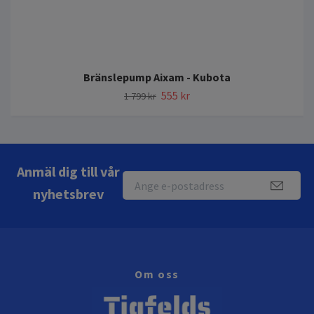
Bränslepump Aixam - Kubota
555 kr
1 799 kr
Anmäl dig till vår
nyhetsbrev
Om oss