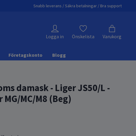
Snabb leverans / Säkra betalningar / Bra support
Logga in
Önskelista
Varukorg
Företagskonto
Blogg
ms damask - Liger JS50/L -
r MG/MC/M8 (Beg)