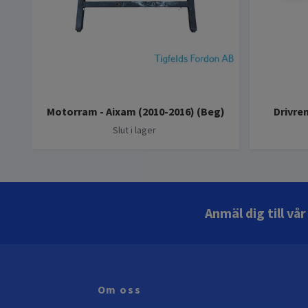
Motorram - Aixam (2010-2016) (Beg)
Drivre
Slut i lager
Anmäl dig till vå
Om oss