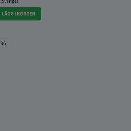
 (Sverige)
LÄGG I KORGEN
106