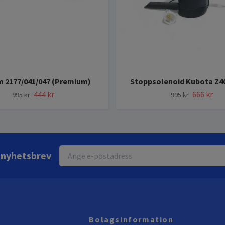
m 2177/041/047 (Premium)
Stoppsolenoid Kubota Z40
444 kr
666 kr
995 kr
995 kr
r nyhetsbrev
Bolagsinformation