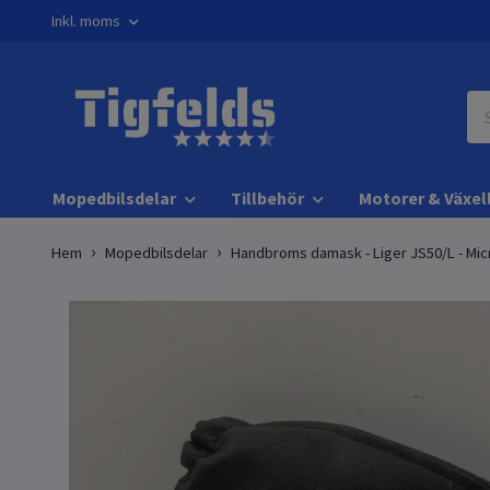
Inkl. moms
Mopedbilsdelar
Tillbehör
Motorer & Växel
Hem
Mopedbilsdelar
Handbroms damask - Liger JS50/L - Mi