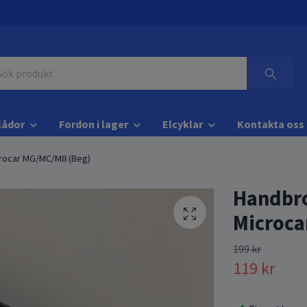
lådor
Fordon i lager
Elcyklar
Kontakta oss
crocar MG/MC/M8 (Beg)
Handbro
Microca
199 kr
119 kr