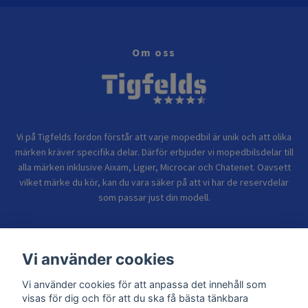
Om oss
Vi på Tigfelds fordon förstår att varje mopedbil är unik och att olika
märken kräver specifika delar. Därför erbjuder vi mopedbilsdelar till
alla märken inklusive Aixam, Ligier, Microcar och Chatenet. Oavsett
vilket märke du kör, kan du vara säker på att vi har de reservdelar
som passar just din modell.
Bolagsinformation
Vi använder cookies
Vi använder cookies för att anpassa det innehåll som
Sidor
visas för dig och för att du ska få bästa tänkbara