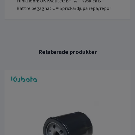
Funktiobn: OK Kvalitet: B+ A = Nyskick B =
Bättre begagnat C = Spricka/djupa repa/repor