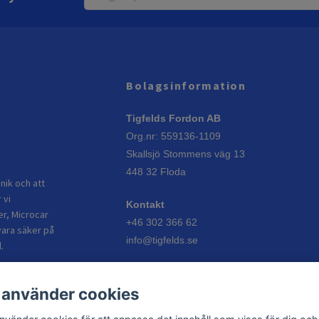
Bolagsinformation
Tigfelds Fordon AB
Org.nr: 559136-1109
Skallsjö Stommens väg 13
448 32 Floda
nik och att
 vi
Kontakt
er, Microcar
+46 302 366 62
vara säker på
info@tigfelds.se
.
Öppettider
 använder cookies
Vardagar: 08:00–17:00
Helgdagar: Stängt