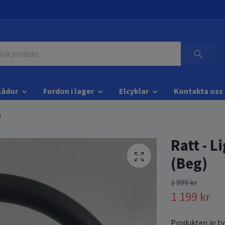
lådor
Fordon i lager
Elcyklar
Kontakta oss
)
Ratt - L
(Beg)
1 999 kr
1 199 kr
Produkten är tyv