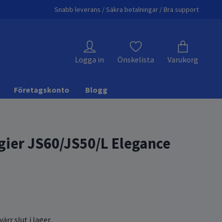
Snabb leverans / Säkra betalningar / Bra support
Logga in
Önskelista
Varukorg
Företagskonto
Blogg
igier JS60/JS50/L Elegance
ärr slut i lager.