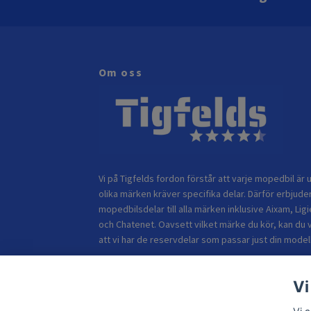
Om oss
Vi på Tigfelds fordon förstår att varje mopedbil är u
olika märken kräver specifika delar. Därför erbjuder
mopedbilsdelar till alla märken inklusive Aixam, Ligi
och Chatenet. Oavsett vilket märke du kör, kan du 
att vi har de reservdelar som passar just din modell
Vi