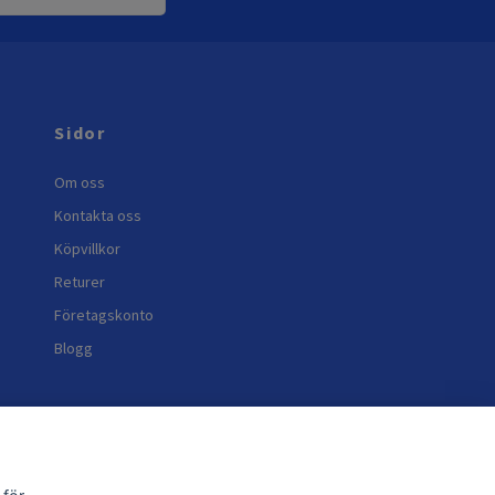
Sidor
Om oss
Kontakta oss
Köpvillkor
Returer
Företagskonto
Blogg