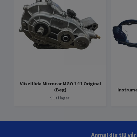
Växellåda Microcar MGO 1:11 Original
(Beg)
Instrume
Slut i lager
Anmäl dig till vå