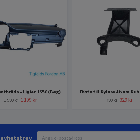
ntbräda - Ligier JS50 (Beg)
Fäste till Kylare Aixam Ku
1 199 kr
329 kr
1 999 kr
499 kr
r nyhetsbrev