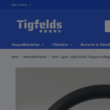
Inkl. moms
Mopedbilsdelar
Tillbehör
Motorer & Växel
Hem
Mopedbilsdelar
Ratt - Ligier JS60/JS50/L Elegance (Beg