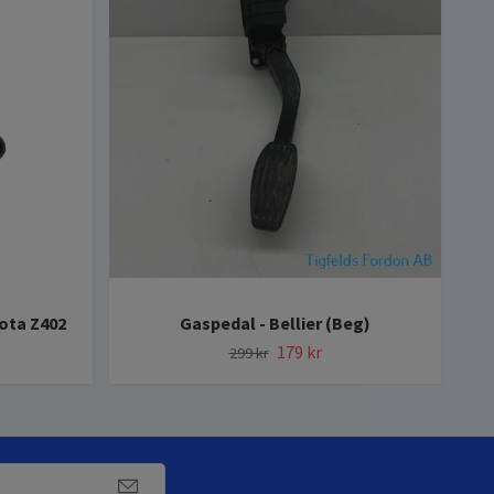
St
bota Z402
Gaspedal - Bellier (Beg)
179 kr
299 kr