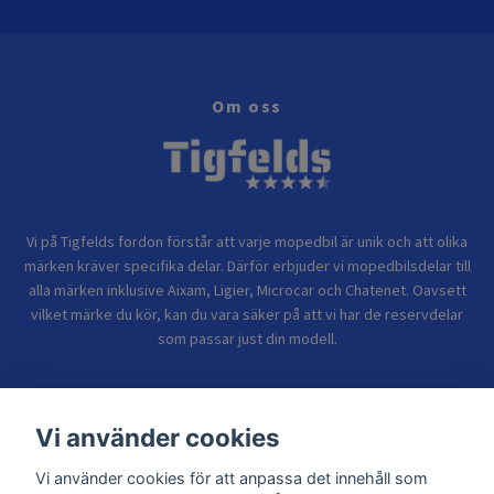
Om oss
Vi på Tigfelds fordon förstår att varje mopedbil är unik och att olika
märken kräver specifika delar. Därför erbjuder vi mopedbilsdelar till
alla märken inklusive Aixam, Ligier, Microcar och Chatenet. Oavsett
vilket märke du kör, kan du vara säker på att vi har de reservdelar
som passar just din modell.
Bolagsinformation
Vi använder cookies
Vi använder cookies för att anpassa det innehåll som
Sidor