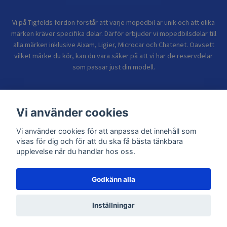
Vi på Tigfelds fordon förstår att varje mopedbil är unik och att olika
märken kräver specifika delar. Därför erbjuder vi mopedbilsdelar till
alla märken inklusive Aixam, Ligier, Microcar och Chatenet. Oavsett
vilket märke du kör, kan du vara säker på att vi har de reservdelar
som passar just din modell.
Bolagsinformation
Vi använder cookies
Vi använder cookies för att anpassa det innehåll som
Sidor
visas för dig och för att du ska få bästa tänkbara
upplevelse när du handlar hos oss.
Godkänn alla
© 2026 TIGFELDS FORDON
Inställningar