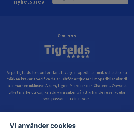
nyhetsbrev
Om oss
Vi på Tigfelds fordon förstår att varje mopedbil är unik och att olika
märken kräver specifika delar. Därför erbjuder vi mopedbilsdelar till
alla märken inklusive Aixam, Ligier, Microcar och Chatenet. Oavsett
vilket märke du kör, kan du vara säker på att vi har de reservdelar
som passar just din modell.
Bolagsinformation
Vi använder cookies