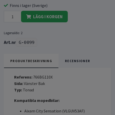
Finns i lager (Sverige)
LÄGG I KORGEN
Lagersaldo:
2
G-0099
PRODUKTBESKRIVNING
RECENSIONER
Referens:
766BG110X
Sida:
Vänster Bak
Typ:
Tonad
Kompatibla mopedbilar:
Aixam City Sensation (VLGUV53AF)