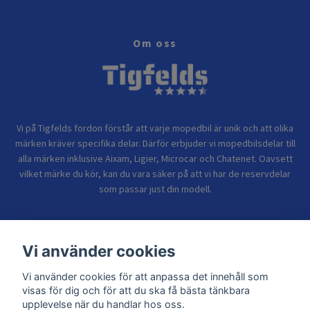
Om oss
Vi på Tigfelds fordon förstår att varje mopedbil är unik och att olika
märken kräver specifika delar. Därför erbjuder vi mopedbilsdelar till
alla märken inklusive Aixam, Ligier, Microcar och Chatenet. Oavsett
vilket märke du kör, kan du vara säker på att vi har de reservdelar
som passar just din modell.
Bolagsinformation
Vi använder cookies
Vi använder cookies för att anpassa det innehåll som
Sidor
visas för dig och för att du ska få bästa tänkbara
upplevelse när du handlar hos oss.