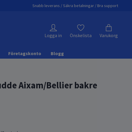
Snabb leverans / Säkra betalningar / Bra support
Logga in
Önskelista
Varukorg
Företagskonto
Blogg
dde Aixam/Bellier bakre