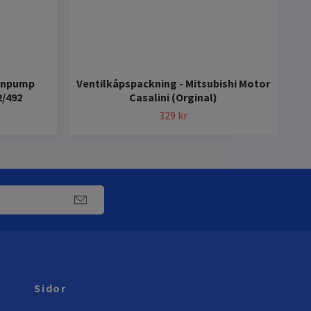
enpump
Ventilkåpspackning - Mitsubishi Motor
2/492
Casalini (Orginal)
G
329 kr
Sidor