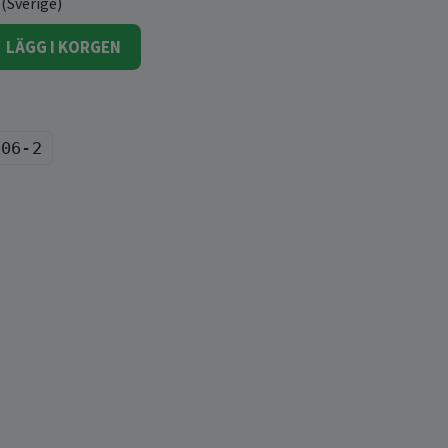
 (Sverige)
LÄGG I KORGEN
006-2