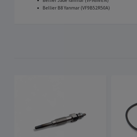
Bellier Jade Yanmar (VF9BWEN)
Bellier B8 Yanmar (VF9B52R50A)