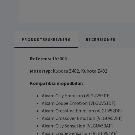
PRODUKTBESKRIVNING
RECENSIONER
Referens:
1AX006
Motortyp:
Kubota Z482, Kubota Z402
Kompatibla mopedbilar:
Aixam City Emotion (VLGUV53DF)
Aixam Coupe Emotion (VLGUV51DF)
Aixam Crossline Emotion (VLGUV52DF)
Aixam Crossover Emotion (VLGUV52EF)
Aixam City Sensation (VLGUV53AF)
Aixam Coupe Sensation (VLGUV51AF)