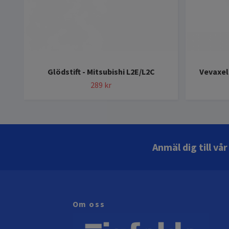
Glödstift - Mitsubishi L2E/L2C
Vevaxel
289 kr
Anmäl dig till vå
Om oss