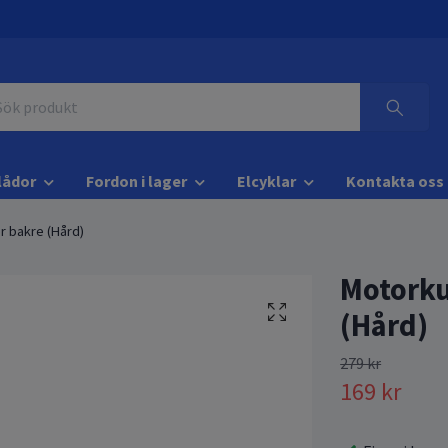
lådor
Fordon i lager
Elcyklar
Kontakta oss
r bakre (Hård)
Motorku
(Hård)
279 kr
169 kr