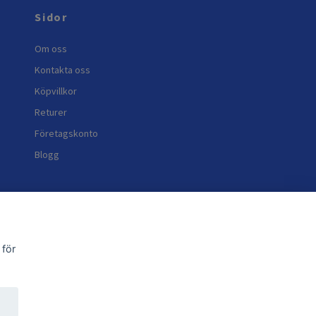
Sidor
Om oss
Kontakta oss
Köpvillkor
Returer
Företagskonto
Blogg
 för