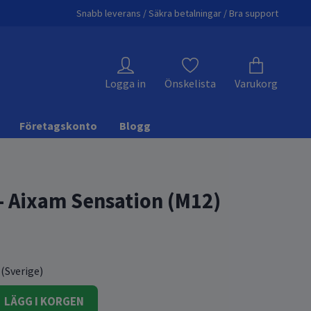
Snabb leverans / Säkra betalningar / Bra support
Logga in
Önskelista
Varukorg
Företagskonto
Blogg
 - Aixam Sensation (M12)
 (Sverige)
LÄGG I KORGEN