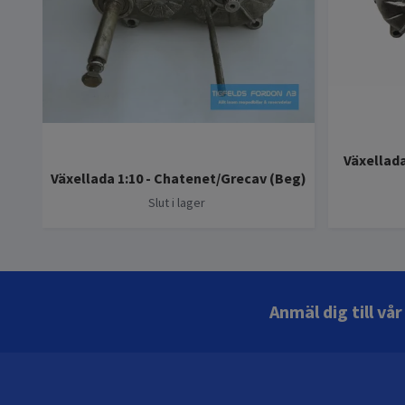
Växellad
Växellada 1:10 - Chatenet/Grecav (Beg)
Slut i lager
Anmäl dig till vå