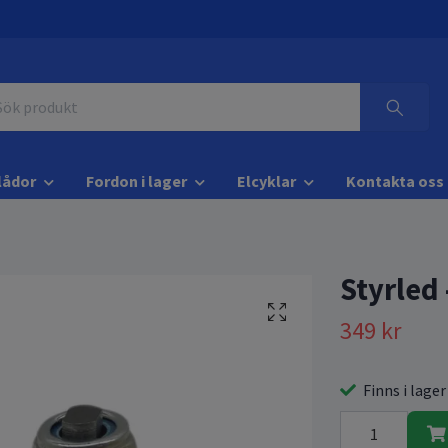
lådor
Fordon i lager
Elcyklar
Kontakta oss
Styrled
349 kr
Finns i lager