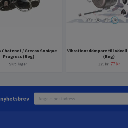
a Chatenet / Grecav Sonique
Vibrationsdämpare till växell
Progress (Beg)
(Beg)
77 kr
Slut i lager
129 kr
r nyhetsbrev