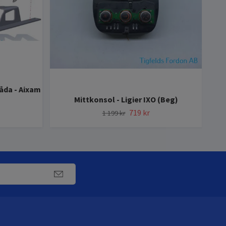
åda - Aixam
Mittkonsol - Ligier IXO (Beg)
H
719 kr
1 199 kr