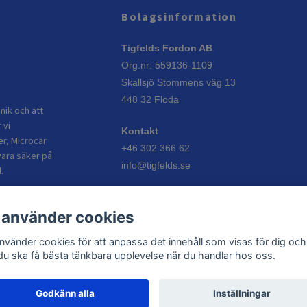
Bolagsinformation
Tigfelds Fordon AB
Org.nr: 559136-1109
Skallsjö Stommens väg 13
448 32 Floda
nik och att
 vi
Kontakt
er, Microcar
+46 302 366 62
vara säker på
info@tigfelds.se
.
Öppettider
 använder cookies
Vardagar: 08:00–17:00
Helgdagar: Stängt
använder cookies för att anpassa det innehåll som visas för dig och
 du ska få bästa tänkbara upplevelse när du handlar hos oss.
Godkänn alla
Inställningar