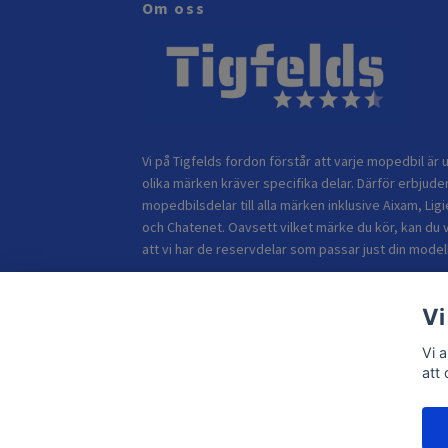
Om oss
Vi på Tigfelds fordon förstår att varje mopedbil är u
olika märken kräver specifika delar. Därför erbjuder
mopedbilsdelar till alla märken inklusive Aixam, Ligi
och Chatenet. Oavsett vilket märke du kör, kan du 
att vi har de reservdelar som passar just din modell
Vi
Vi 
att
© 2026 TIGFELDS FORDON